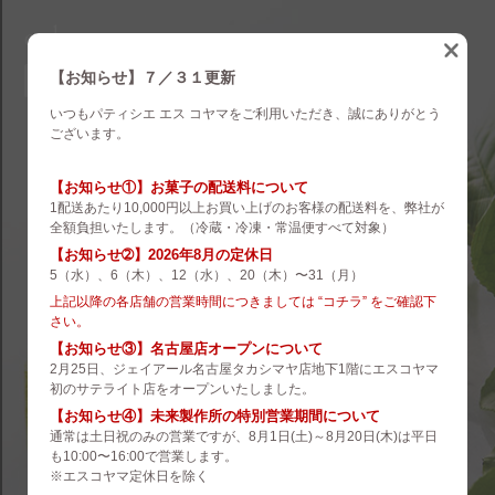
eskoyama
english
【お知らせ】７／３１更新
いつもパティシエ エス コヤマをご利用いただき、誠にありがとう
brand
ございます。
es koyama
【お知らせ①】お菓子の配送料について
1配送あたり10,000円以上お買い上げのお客様の配送料を、弊社が
ROZILLA
全額負担いたします。（冷蔵・冷凍・常温便すべて対象）
【お知らせ➁】2026年8月の定休日
eS Boulangerie
5（水）、6（木）、12（水）、20（木）〜31（月）
co.&m.
上記以降の各店舗の営業時間につきましては “コチラ” をご確認下
さい。
hanare
【お知らせ③】名古屋店オープンについて
2月25日、ジェイアール名古屋タカシマヤ店地下1階にエスコヤマ
未来製作所
初のサテライト店をオープンいたしました。
【お知らせ④】未来製作所の特別営業期間について
小山菓子店
通常は土日祝のみの営業ですが、8月1日(土)～8月20日(木)は平日
も10:00〜16:00で営業します。
夢先案内会社 FANTASY DIRECTOR
※エスコヤマ定休日を除く