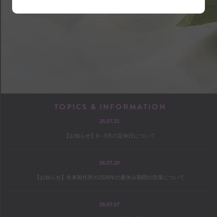
shop
アクセス
店内マップ
営業のご案内
chef
TOPICS & INF
26.07.31
プロフィール
【お知らせ】8～9月の定休日について
出版
オファー
26.07.20
【お知らせ】未来製作所の2026年の夏休み期間の営業について
culture
26.07.07
コヤマススムのミテミテ！キイテ！