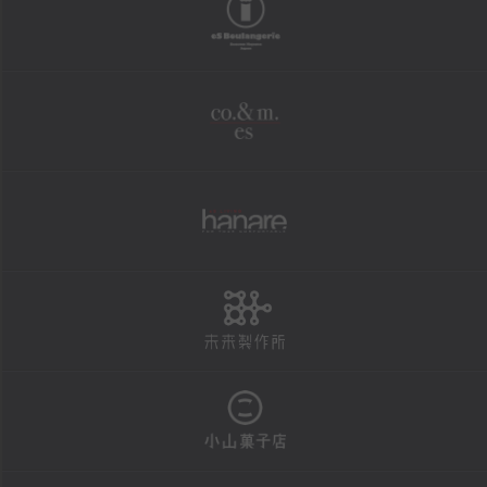
boulangerie
shopping
オンラインショップ
co.&m.
FAXにて商品の発送を承ります
法人様・大口注文用フォーム
個人情報保護方針
hanare
特定商取引による表示
未来製作所
reservation
店頭お渡し商品のご予約
予約状況カレンダー
小山菓子店