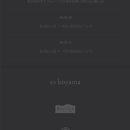
株式会社木下グループとの資本提携に関するお知らせ
宝島の地図
パティシエ研修旅行記
26.06.30
【お知らせ】7～8月の定休日について
シェフと庭師Mの庭造り日記
ワールドトピックス
26.05.31
【お知らせ】6～7月の定休日について
company
es koyama会社案内
Sweet Trick会社案内
eskoyama
採用情報
rozilla
school
お菓子教室