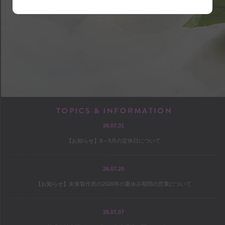
shop
アクセス
店内マップ
営業のご案内
chef
TOPICS & INF
26.07.31
プロフィール
【お知らせ】8～9月の定休日について
出版
オファー
26.07.20
【お知らせ】未来製作所の2026年の夏休み期間の営業について
culture
26.07.07
コヤマススムのミテミテ！キイテ！