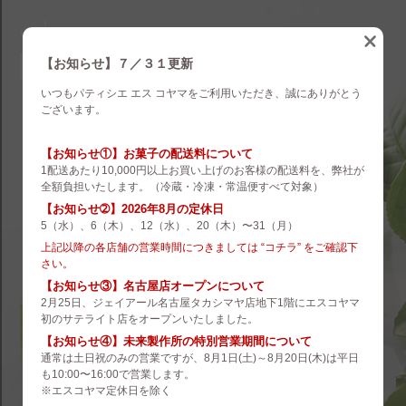
eskoyama
english
【お知らせ】７／３１更新
いつもパティシエ エス コヤマをご利用いただき、誠にありがとう
brand
ございます。
es koyama
【お知らせ①】お菓子の配送料について
1配送あたり10,000円以上お買い上げのお客様の配送料を、弊社が
ROZILLA
全額負担いたします。（冷蔵・冷凍・常温便すべて対象）
【お知らせ➁】2026年8月の定休日
eS Boulangerie
5（水）、6（木）、12（水）、20（木）〜31（月）
co.&m.
上記以降の各店舗の営業時間につきましては “コチラ” をご確認下
さい。
hanare
【お知らせ③】名古屋店オープンについて
2月25日、ジェイアール名古屋タカシマヤ店地下1階にエスコヤマ
未来製作所
初のサテライト店をオープンいたしました。
【お知らせ④】未来製作所の特別営業期間について
小山菓子店
通常は土日祝のみの営業ですが、8月1日(土)～8月20日(木)は平日
も10:00〜16:00で営業します。
夢先案内会社 FANTASY DIRECTOR
※エスコヤマ定休日を除く