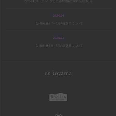
株式会社木下グループとの資本提携に関するお知らせ
宝島の地図
パティシエ研修旅行記
26.06.30
【お知らせ】7～8月の定休日について
シェフと庭師Mの庭造り日記
ワールドトピックス
26.05.31
【お知らせ】6～7月の定休日について
company
es koyama会社案内
Sweet Trick会社案内
eskoyama
採用情報
rozilla
school
お菓子教室