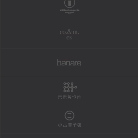
boulangerie
shopping
オンラインショップ
co.&m.
FAXにて商品の発送を承ります
法人様・大口注文用フォーム
個人情報保護方針
hanare
特定商取引による表示
未来製作所
reservation
店頭お渡し商品のご予約
予約状況カレンダー
小山菓子店