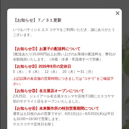
eskoyama
english
【お知らせ】７／３１更新
いつもパティシエ エス コヤマをご利用いただき、誠にありがとう
brand
ございます。
es koyama
【お知らせ①】お菓子の配送料について
1配送あたり10,000円以上お買い上げのお客様の配送料を、弊社が
ROZILLA
全額負担いたします。（冷蔵・冷凍・常温便すべて対象）
【お知らせ➁】2026年8月の定休日
eS Boulangerie
5（水）、6（木）、12（水）、20（木）〜31（月）
co.&m.
上記以降の各店舗の営業時間につきましては “コチラ” をご確認下
さい。
hanare
【お知らせ③】名古屋店オープンについて
2月25日、ジェイアール名古屋タカシマヤ店地下1階にエスコヤマ
未来製作所
初のサテライト店をオープンいたしました。
【お知らせ④】未来製作所の特別営業期間について
小山菓子店
通常は土日祝のみの営業ですが、8月1日(土)～8月20日(木)は平日
も10:00〜16:00で営業します。
夢先案内会社 FANTASY DIRECTOR
※エスコヤマ定休日を除く