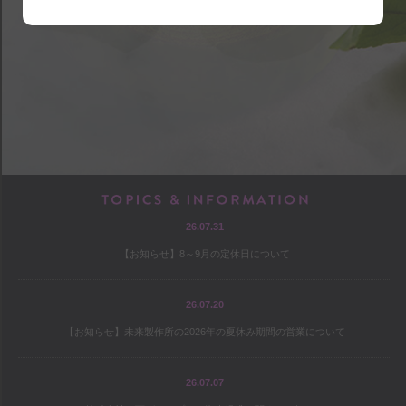
shop
アクセス
店内マップ
営業のご案内
chef
TOPICS & INF
26.07.31
プロフィール
【お知らせ】8～9月の定休日について
出版
オファー
26.07.20
【お知らせ】未来製作所の2026年の夏休み期間の営業について
culture
26.07.07
コヤマススムのミテミテ！キイテ！