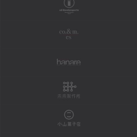
boulangerie
shopping
オンラインショップ
co.&m.
FAXにて商品の発送を承ります
法人様・大口注文用フォーム
個人情報保護方針
hanare
特定商取引による表示
未来製作所
reservation
店頭お渡し商品のご予約
予約状況カレンダー
小山菓子店