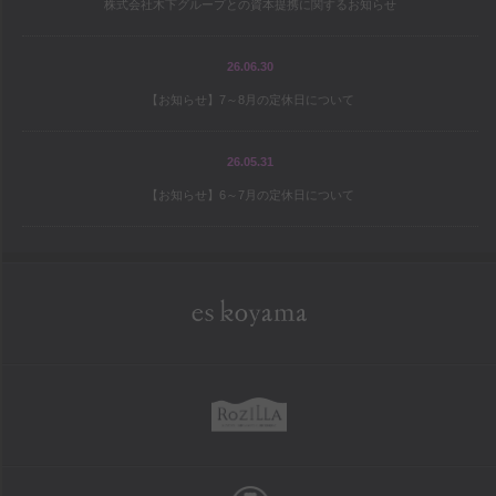
株式会社木下グループとの資本提携に関するお知らせ
宝島の地図
パティシエ研修旅行記
26.06.30
【お知らせ】7～8月の定休日について
シェフと庭師Mの庭造り日記
ワールドトピックス
26.05.31
【お知らせ】6～7月の定休日について
company
es koyama会社案内
Sweet Trick会社案内
eskoyama
採用情報
rozilla
school
お菓子教室