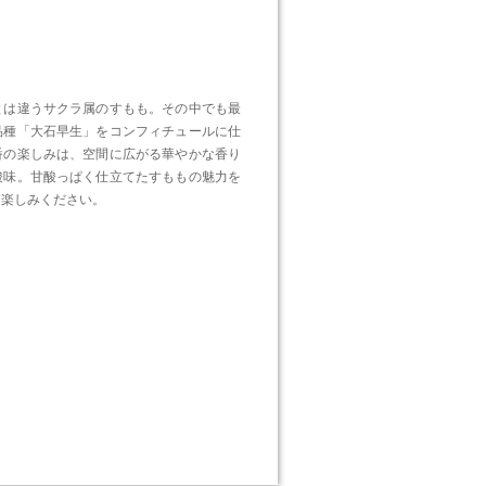
とは違うサクラ属のすもも。その中でも最
品種「大石早生」をコンフィチュールに仕
番の楽しみは、空間に広がる華やかな香り
酸味。甘酸っぱく仕立てたすももの魅力を
お楽しみください。