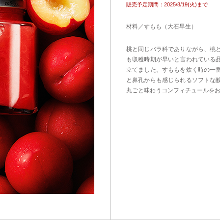
販売予定期間：2025/8/19(火)まで
材料／すもも（大石早生）
桃と同じバラ科でありながら、桃
も収穫時期が早いと言われている
立てました。すももを炊く時の一
と鼻孔からも感じられるソフトな
丸ごと味わうコンフィチュールを