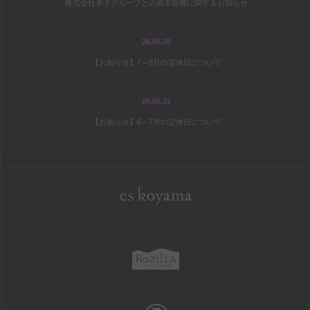
株式会社木下グループとの資本提携に関するお知らせ
宝島の地図
パティシエ研修旅行記
26.06.30
【お知らせ】7～8月の定休日について
シェフと庭師Mの庭造り日記
ワールドトピックス
26.05.31
【お知らせ】6～7月の定休日について
company
es koyama会社案内
Sweet Trick会社案内
eskoyama
採用情報
rozilla
school
お菓子教室