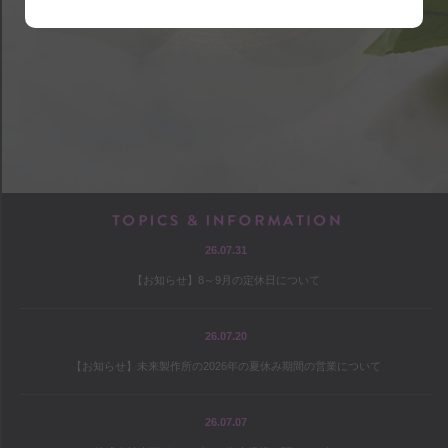
shop
アクセス
店内マップ
営業のご案内
chef
TOPICS & INF
26.07.31
プロフィール
【お知らせ】8～9月の定休日について
出版
オファー
26.07.20
【お知らせ】未来製作所の2026年の夏休み期間の営業について
culture
26.07.07
コヤマススムのミテミテ！キイテ！