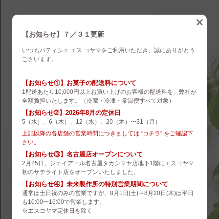
eskoyama
english
【お知らせ】７／３１更新
いつもパティシエ エス コヤマをご利用いただき、誠にありがとう
brand
ございます。
es koyama
【お知らせ①】お菓子の配送料について
1配送あたり10,000円以上お買い上げのお客様の配送料を、弊社が
ROZILLA
全額負担いたします。（冷蔵・冷凍・常温便すべて対象）
【お知らせ➁】2026年8月の定休日
eS Boulangerie
5（水）、6（木）、12（水）、20（木）〜31（月）
co.&m.
上記以降の各店舗の営業時間につきましては “コチラ” をご確認下
さい。
hanare
【お知らせ③】名古屋店オープンについて
2月25日、ジェイアール名古屋タカシマヤ店地下1階にエスコヤマ
未来製作所
初のサテライト店をオープンいたしました。
【お知らせ④】未来製作所の特別営業期間について
小山菓子店
通常は土日祝のみの営業ですが、8月1日(土)～8月20日(木)は平日
も10:00〜16:00で営業します。
夢先案内会社 FANTASY DIRECTOR
※エスコヤマ定休日を除く