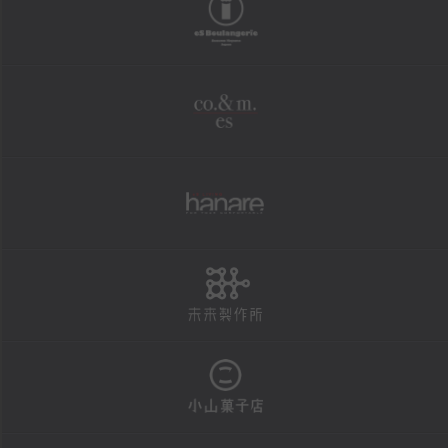
boulangerie
shopping
オンラインショップ
co.&m.
FAXにて商品の発送を承ります
法人様・大口注文用フォーム
個人情報保護方針
hanare
特定商取引による表示
未来製作所
reservation
店頭お渡し商品のご予約
予約状況カレンダー
小山菓子店