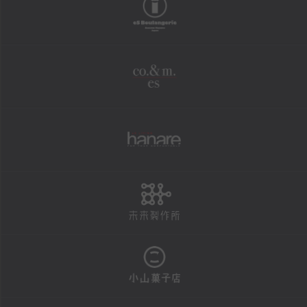
boulangerie
shopping
オンラインショップ
co.&m.
FAXにて商品の発送を承ります
法人様・大口注文用フォーム
個人情報保護方針
hanare
特定商取引による表示
未来製作所
reservation
店頭お渡し商品のご予約
予約状況カレンダー
小山菓子店