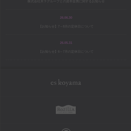
株式会社木下グループとの資本提携に関するお知らせ
宝島の地図
パティシエ研修旅行記
26.06.30
【お知らせ】7～8月の定休日について
シェフと庭師Mの庭造り日記
ワールドトピックス
26.05.31
【お知らせ】6～7月の定休日について
company
es koyama会社案内
Sweet Trick会社案内
eskoyama
採用情報
rozilla
school
お菓子教室