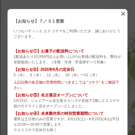
eskoyama
english
【お知らせ】７／３１更新
いつもパティシエ エス コヤマをご利用いただき、誠にありがとう
brand
ございます。
es koyama
【お知らせ①】お菓子の配送料について
1配送あたり10,000円以上お買い上げのお客様の配送料を、弊社が
ROZILLA
全額負担いたします。（冷蔵・冷凍・常温便すべて対象）
【お知らせ➁】2026年8月の定休日
eS Boulangerie
5（水）、6（木）、12（水）、20（木）〜31（月）
co.&m.
上記以降の各店舗の営業時間につきましては “コチラ” をご確認下
さい。
hanare
【お知らせ③】名古屋店オープンについて
2月25日、ジェイアール名古屋タカシマヤ店地下1階にエスコヤマ
未来製作所
初のサテライト店をオープンいたしました。
【お知らせ④】未来製作所の特別営業期間について
小山菓子店
通常は土日祝のみの営業ですが、8月1日(土)～8月20日(木)は平日
も10:00〜16:00で営業します。
夢先案内会社 FANTASY DIRECTOR
※エスコヤマ定休日を除く