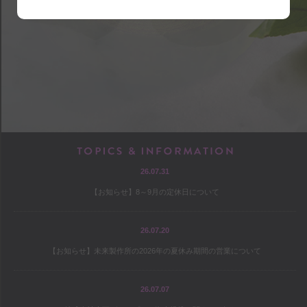
shop
アクセス
店内マップ
営業のご案内
chef
TOPICS & INF
26.07.31
プロフィール
【お知らせ】8～9月の定休日について
出版
オファー
26.07.20
【お知らせ】未来製作所の2026年の夏休み期間の営業について
culture
26.07.07
コヤマススムのミテミテ！キイテ！