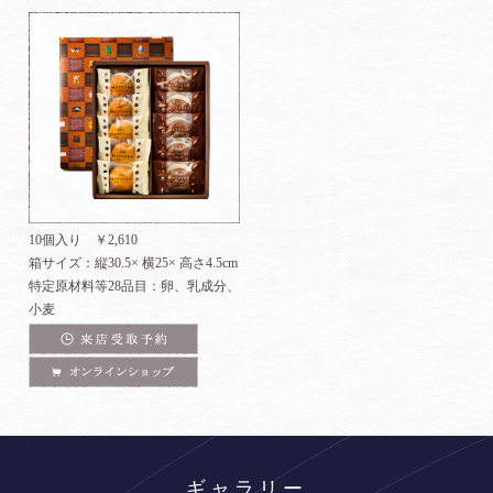
10個入り ￥2,610
箱サイズ：縦30.5× 横25× 高さ4.5cm
特定原材料等28品目：卵、乳成分、
小麦
来店受取予約
オンラインショップ
ギャラリー