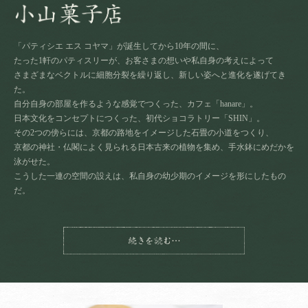
「パティシエ エス コヤマ」が誕生してから10年の間に、
たった1軒のパティスリーが、お客さまの想いや私自身の考えによって
さまざまなベクトルに細胞分裂を繰り返し、新しい姿へと進化を遂げてき
た。
自分自身の部屋を作るような感覚でつくった、カフェ「hanare」。
日本文化をコンセプトにつくった、初代ショコラトリー「SHIN」。
その2つの傍らには、京都の路地をイメージした石畳の小道をつくり、
京都の神社・仏閣によく見られる日本古来の植物を集め、手水鉢にめだかを
泳がせた。
こうした一連の空間の設えは、私自身の幼少期のイメージを形にしたもの
だ。
私が幼い頃遊んだ、京都・五条の路地裏は
家々の間をまっすぐに通る、木の塀に囲まれた細長い長方形の空間。
続きを読む
そこにジャングルジムやブランコがあるわけでもなく、
何の変哲もない限定された空間で、いかに面白い遊びを思いつき、
それをもっと面白くする工夫をするか。
それが子どもの頃の私にとっての、毎日の関心事だった。