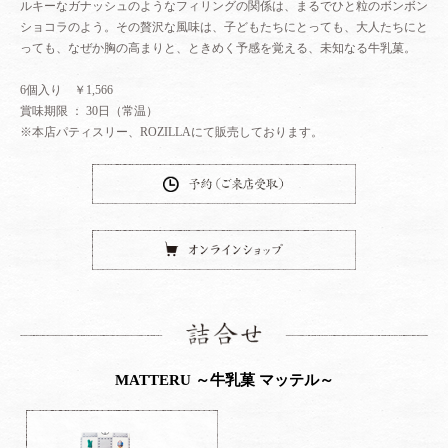
ルキーなガナッシュのようなフィリングの関係は、まるでひと粒のボンボン
しっとりとした風情を設えた３坪の小さな空間。
ショコラのよう。その贅沢な風味は、子どもたちにとっても、大人たちにと
この新しいステージから、「MATTERU」を皮切りに、
っても、なぜか胸の高まりと、ときめく予感を覚える、未知なる牛乳菓。
今後、さまざまなインスピレーションが浮かび、新しいクリエイションが生
まれることを、
6個入り ￥1,566
私自身が今、楽しみに“待っている”のだ。
賞味期限 ： 30日（常温）
※本店パティスリー、ROZILLAにて販売しております。
予約（ご来店
オンラインシ
詰
MATTERU ～牛乳菓 マッテル～