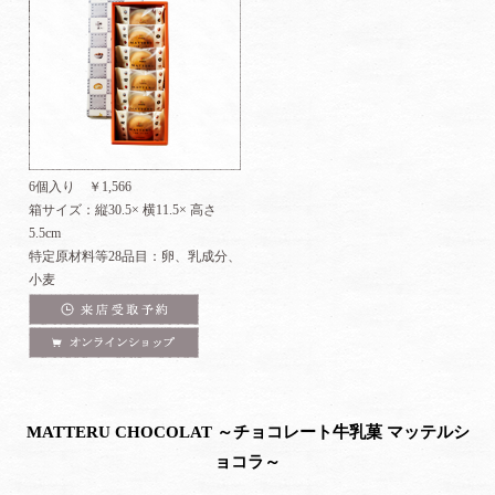
6個入り ￥1,566
箱サイズ：縦30.5× 横11.5× 高さ
5.5cm
特定原材料等28品目：卵、乳成分、
小麦
来店受取予約
オンラインショップ
MATTERU CHOCOLAT ～チョコレート牛乳菓 マッテルシ
ョコラ～