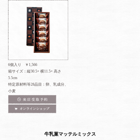
6個入り ￥1,566
箱サイズ：縦30.5× 横11.5× 高さ
5.5cm
特定原材料等28品目：卵、乳成分、
小麦
来店受取予約
オンラインショップ
牛乳菓マッテルミックス