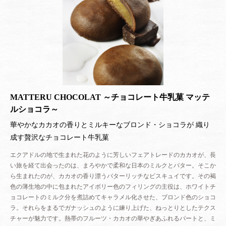
われわれ日本人が育んで来た文化、歴史、
そこに秘められた深い意味、美意識…
私たちがいつも無意識に行動していることの真の意義を、しっかりと継承し
ていきたい。
守らねばならない事、大切にしなければいけないこと、
そのすべての想いを「MATTERU」という菓子に込めたのだ。
日本人だからこそ作れる、フランス菓子とはまったく異なるアプローチのお
菓子。
MATTERU CHOCOLAT ～チョコレート牛乳菓 マッテ
それは、エスコヤマのパティスリーの中で表現できるものではない。
また、「未来製作所」の中だけでも伝えきれるものではない。
ルショコラ～
このお菓子が持てる魅力を存分に発揮できるよう、
華やかなカカオの香りとミルキーなブロンド・ショコラが 織り
新しいステージを用意すべき時が来た、と感じた。
成す贅沢なチョコレート牛乳菓
「小山菓子店」は、自分が日本人であること、
自分自身のルーツにある伝統と文化について、
エクアドルの地で生まれた花のように芳しいフェアトレードのカカオが、長
もっと深く探求し、それを継承していく～そんな決意の表れなのだ。
い旅を経て出会ったのは、まろやかで柔和な日本のミルクとバター。そこか
ら生まれたのが、カカオの香り漂うバターリッチなビスキュイです。その褐
「小山菓子店」のために選んだ場所は、「hanare」横の小道の角を曲がって
色の薄生地の中に包まれたアイボリー色のフィリングの主役は、ホワイトチ
すぐ。
ョコレートのミルク分を煮詰めてキャラメル化させた、ブロンド色のショコ
京都の町屋の格子戸をイメージしたエントランスと、風格ある木の看板。
ラ。それらをまるでガナッシュのように練り上げた、ねっとりとしたテクス
木々の根元には、庭石、青々と絨毯のように広がる苔。
チャーが魅力です。熱帯のフルーツ・カカオの華やぎあふれるパートと、ミ
まるで日本庭園の離れにある茶室のような、