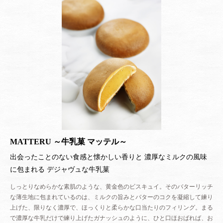
同じく京都出身の指揮者・佐渡裕さんとも、その話で盛り上がったことがあ
る。
「小山君の発想の原点は？」
「京都の路地裏ですかねえ…」
「正解！（笑）」
今、私自身のものづくりの原点となっているのは、
間違いなくその当時に養われた発想力と想像力だ。
京都、そして日本。
その２つのキーワードは、私の菓子づくりの中において大きな存在を占めて
いる。
しかし、店というものは時とともにさらなる進化を遂げていく。
私自身がさまざまな出会いや経験を重ね、心境が変化すると、
MATTERU ～牛乳菓 マッテル～
当然のごとく菓子づくりにも少なからず影響を与えるようになる。
ショコラづくりをより極めようとカカオの原産国を訪ねたり、
出会ったことのない食感と懐かしい香りと 濃厚なミルクの風味
パリのサロン・デュ・ショコラなどに出展を重ねるうちに、
に包まれる デジャヴュな牛乳菓
日本文化色のみを前面に押し出した「SHIN」の空間と、
自分のショコラづくりに対する考え方との間に違和感を覚えるようになっ
しっとりなめらかな素肌のような、黄金色のビスキュイ。そのバターリッチ
た。
な薄生地に包まれているのは、ミルクの旨みとバターのコクを凝縮して練り
空間によって、ものづくりのフィールドが限定されているように感じたの
上げた、限りなく濃厚で、ほっくりと柔らかな口当たりのフィリング。まる
だ。
で濃厚な牛乳だけで練り上げたガナッシュのように、ひと口ほおばれば、お