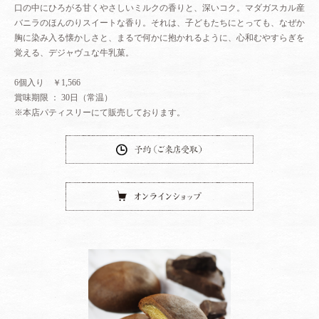
そんな流れの中で、よりショコラの、そしてカカオの文化の源流に根差した
口の中にひろがる甘くやさしいミルクの香りと、深いコク。マダガスカル産
新しいコンセプトのショコラトリー「ROZILLA」は誕生した。
バニラのほんのりスイートな香り。それは、子どもたちにとっても、なぜか
胸に染み入る懐かしさと、まるで何かに抱かれるように、心和むやすらぎを
その後、「SHIN」の跡地につくられたのが子どもたちのための空間「未来
覚える、デジャヴュな牛乳菓。
製作所」。
そして、そのオープンと同時に発売されたのが牛乳菓「MATTERU ～ 牛乳
6個入り ￥1,566
菓 マッテル ～」だ。
賞味期限 ： 30日（常温）
この「MATTERU」は、実は小山ロールよりも先にイメージが浮かんでいた
※本店パティスリーにて販売しております。
お菓子。
洋菓子でもなく、和菓子でもない。
予約（ご来店
そんなニュートラルなニュアンスを持つこのお菓子は、
フランスで菓子作りを学んだことがなく、ましてや和菓子作りを学んだこと
もなく、
オンラインシ
30年間、この日本をベースに洋菓子を作り続けてきた私自身のルーツを
そのまま映し出しているお菓子だ。
洋菓子の技術を19歳の時から学び続け、そして今、50歳という年齢になっ
て、
1人の日本人パティシエとして何を伝えていかねばならないのか、と考えた
時、
菓子作りの技術やそのスピリットはもちろんのこと、