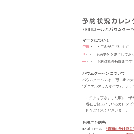
マークについて
空欄
・・・空きがございます
×
・・・予約受付を終了してお
―
・・・予約対象外時間帯です
バウムクーヘンについて
バウムクーヘンは、“思い出の大
“ダニエルズカカオバウム+フラ
・ご注文を頂きました順にご予
現在ご覧頂いているカレンダ
何卒ご了承くださいませ。
各種ご予約先
■小山ロール
“店頭お受け取り