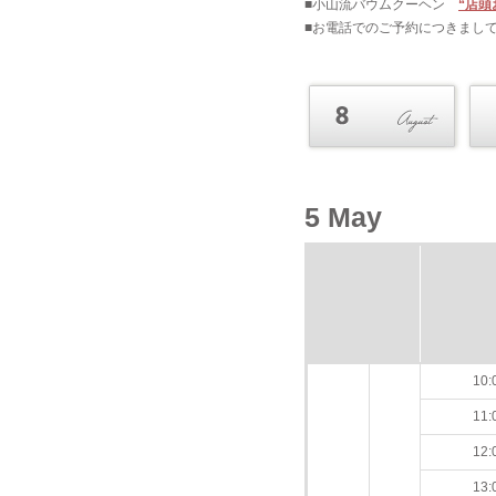
■小山流バウムクーヘン
“店頭
■お電話でのご予約につきまし
5 May
10:
11:
12:
13: