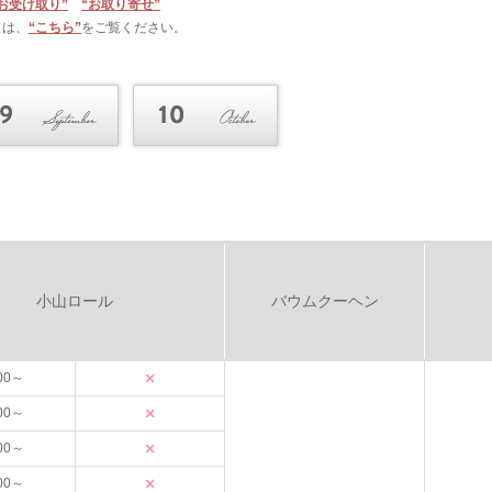
お受け取り”
“お取り寄せ”
ては、
“こちら”
をご覧ください。
小山ロール
バウムクーヘン
×
00～
×
00～
×
00～
×
00～