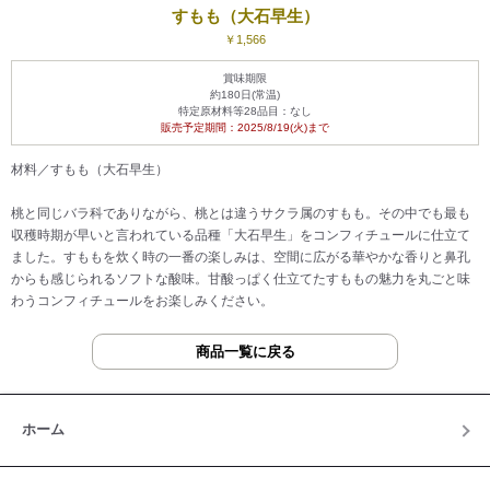
すもも（大石早生）
￥1,566
賞味期限
約180日(常温)
特定原材料等28品目：なし
販売予定期間：2025/8/19(火)まで
材料／すもも（大石早生）
桃と同じバラ科でありながら、桃とは違うサクラ属のすもも。その中でも最も
収穫時期が早いと言われている品種「大石早生」をコンフィチュールに仕立て
ました。すももを炊く時の一番の楽しみは、空間に広がる華やかな香りと鼻孔
からも感じられるソフトな酸味。甘酸っぱく仕立てたすももの魅力を丸ごと味
わうコンフィチュールをお楽しみください。
商品一覧に戻る
ホーム