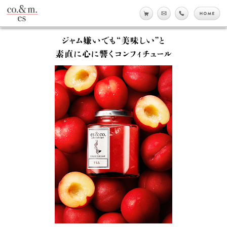
co.&m.
online shop
メール
tell
h