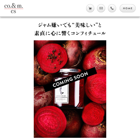
co.&m.
online shop
メール
tell
h