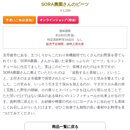
SORA農園さんのビーツ
￥1,296
賞味期限
約180日(常温)
特定原材料等28品目：なし
販売予定期間：材料入荷次第
京丹後市にある、土づくりからこだわり有機栽培でたくさんのお野菜を育てら
れている「SORA農園」さんから届いた栄養たっぷりの「ビーツ」をコンフィ
チュールに仕立てました。実はこのビーツ、収穫されたのは６月ですが、
SORA農園さんに教えていただいたのは、「追熟すると美味しい」というこ
と。土付きのまま冷蔵庫で保管されたビーツは、たっぷりと甘みを蓄えていま
した。この甘みを、いっそう引き立て深みを加えるのが、マダガスカル産の赤
く完熟した野生の胡椒。その香りとスパイシーさをほんのり宿らせることで、
ただ甘いだけではない深みのある味わいのコンフィチュールが出来上がるので
す。肉料理に添えたり、お砂糖や蜂蜜の代わりにヨーグルトに合わせても美味
しくお召し上がりいただけます。ぜひご自身でも相性の良い素材やお料理を見
つけてみてください。
商品一覧に戻る