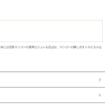
中央には完熟マンゴーの濃厚なジュレを忍ばせ、マンゴーが醸し出すトロピカルな