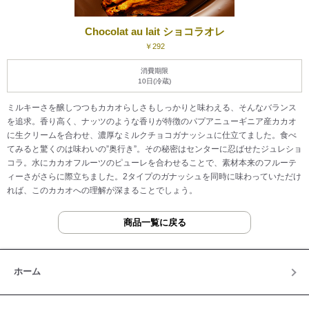
Chocolat au lait ショコラオレ
￥292
消費期限
10日(冷蔵)
ミルキーさを醸しつつもカカオらしさもしっかりと味わえる、そんなバランス
を追求。香り高く、ナッツのような香りが特徴のパプアニューギニア産カカオ
に生クリームを合わせ、濃厚なミルクチョコガナッシュに仕立てました。食べ
てみると驚くのは味わいの”奥行き”。その秘密はセンターに忍ばせたジュレショ
コラ。水にカカオフルーツのピューレを合わせることで、素材本来のフルーテ
ィーさがさらに際立ちました。2タイプのガナッシュを同時に味わっていただけ
れば、このカカオへの理解が深まることでしょう。
商品一覧に戻る
ホーム