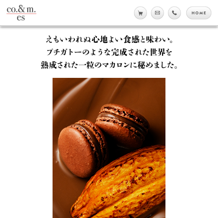
co.&m.
online shop
メール
tell
h