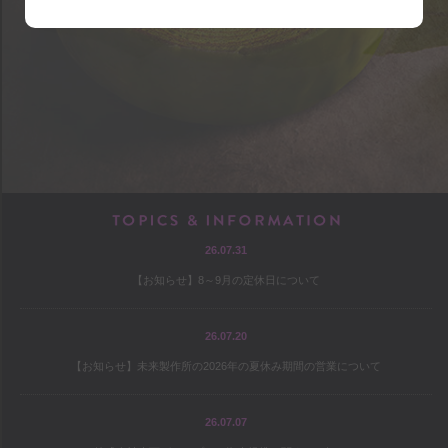
shop
アクセス
店内マップ
営業のご案内
chef
TOPICS & INF
26.07.31
プロフィール
【お知らせ】8～9月の定休日について
出版
オファー
26.07.20
【お知らせ】未来製作所の2026年の夏休み期間の営業について
culture
26.07.07
コヤマススムのミテミテ！キイテ！