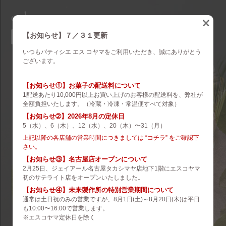
eskoyama
english
【お知らせ】７／３１更新
いつもパティシエ エス コヤマをご利用いただき、誠にありがとう
brand
ございます。
es koyama
【お知らせ①】お菓子の配送料について
1配送あたり10,000円以上お買い上げのお客様の配送料を、弊社が
ROZILLA
全額負担いたします。（冷蔵・冷凍・常温便すべて対象）
【お知らせ➁】2026年8月の定休日
eS Boulangerie
5（水）、6（木）、12（水）、20（木）〜31（月）
co.&m.
上記以降の各店舗の営業時間につきましては “コチラ” をご確認下
さい。
hanare
【お知らせ③】名古屋店オープンについて
2月25日、ジェイアール名古屋タカシマヤ店地下1階にエスコヤマ
未来製作所
初のサテライト店をオープンいたしました。
【お知らせ④】未来製作所の特別営業期間について
小山菓子店
通常は土日祝のみの営業ですが、8月1日(土)～8月20日(木)は平日
も10:00〜16:00で営業します。
夢先案内会社 FANTASY DIRECTOR
※エスコヤマ定休日を除く