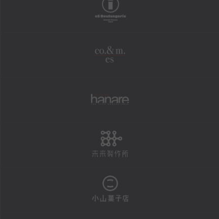
boulangerie
shopping
オンラインショップ
co.&m.
FAXにて商品の発送を承ります
法人様・大口注文用フォーム
個人情報保護方針
hanare
特定商取引による表示
未来製作所
reservation
店頭お渡し商品のご予約
予約状況カレンダー
小山菓子店