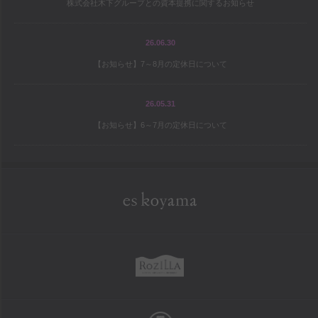
株式会社木下グループとの資本提携に関するお知らせ
宝島の地図
パティシエ研修旅行記
26.06.30
【お知らせ】7～8月の定休日について
シェフと庭師Mの庭造り日記
ワールドトピックス
26.05.31
【お知らせ】6～7月の定休日について
company
es koyama会社案内
Sweet Trick会社案内
eskoyama
採用情報
rozilla
school
お菓子教室