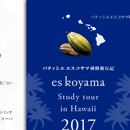
パティシエエスコヤマ研
問につい
はパンケ
クスーパ