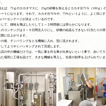
す。
例えば、75ｇのカカオマスに、25gの砂糖を加えるとカカオ分75％（100ｇ）
レートになります。それで、カカオ分70％や、75%というように、よく目にす
のパーセンテージが決まっているのです。
そして、雑味を飛ばしたりして１～２時間後には滑らかになります。
このコンチングは２～５日間念入りにし、砂糖の結晶もできない口当たりの滑
状態に仕上がります。
その後、テンパリングをとる機械に入れ、型に流されます。
そしてようやくパッキングされて完成します。
お店の中の機械だけでは、一気に量を作る事が出来ないという事で、歩いて５
れた場所に工場を設けて、大きな機械を導入し、生産の効率を上げられていま