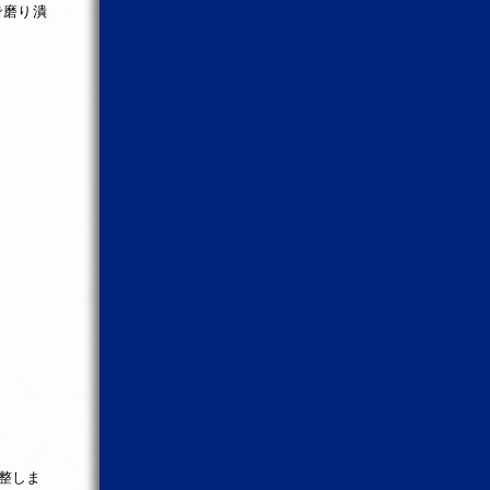
で磨り潰
整しま