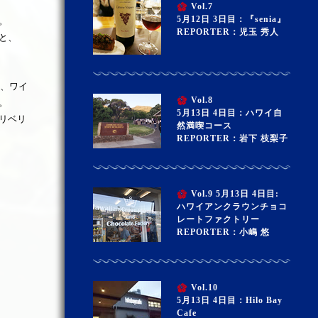
Vol.7
5月12日 3日目：『senia』
。
REPORTER：児玉 秀人
と、
と、ワイ
Vol.8
。
5月13日 4日目：ハワイ自
リベリ
然満喫コース
REPORTER：岩下 枝梨子
Vol.9 5月13日 4日目:
ハワイアンクラウンチョコ
レートファクトリー
REPORTER：小嶋 悠
Vol.10
5月13日 4日目：Hilo Bay
Cafe