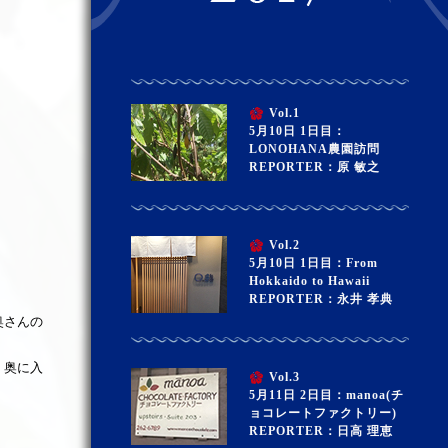
Vol.1
5月10日 1日目：
LONOHANA農園訪問
REPORTER：原 敏之
Vol.2
5月10日 1日目：From
Hokkaido to Hawaii
REPORTER：永井 孝典
奥さんの
、奥に入
Vol.3
5月11日 2日目：manoa(チ
ョコレートファクトリー)
REPORTER：日高 理恵