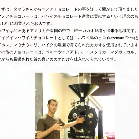
まずは、タマラさんからマノアチョコレートの事を詳しく聞かせて頂きました
マノアチョコレートは、ハワイのチョコレート産業に貢献するという理念のも
2010年に創業されたお店です。
ハワイは50州あるアメリカ合衆国の中で、唯一カカオ栽培が出来る地域です。
メイドインハワイのチョコレートとしては、ハワイ島のヒロ (kazemaru Farm)
アホレ、マウナウィリ、ハイクの農園で育てられたカカオを使用されています
その他のチョコレートは、ペルーやエクアドル、コスタリカ、マダガスカル、
アからも厳選された質の良いカカオだけを仕入れてられています。