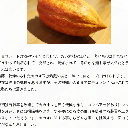
チョコレートは酒やワインと同じで、良い素材が無いと、良いものは作れない
どうやって栽培されて、発酵され、乾燥されているのかを知る事が大切だと
さんは言います。
発酵、乾燥のされたカカオ豆は焙煎のあと、砕いて皮とニブにわけられます。
現在は専用の機械がありますが、その機械が入るまでにデュランさんがされ
に私たちは驚きました。
最初は自転車を改造してカカオ豆を砕く機械を作り、コンベアー代わりにマ
機を改造。更には掃除機を改造して不要になる皮の部分を吸引する装置を工
作りしていたそうです。カカオに関する事ならどんな事にも挑戦する、面白
方だなぁと思いました。