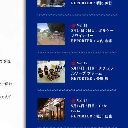
REPORTER：明比 伸行
Vol.11
5月14日 5日目：ボルケー
ノワイナリー
REPORTER：大内 未来
でを説
Vol.12
5月14日 5日目：ナチュラ
ルソープ ファーム
REPORTER：長野 裕
を手伝わ
の方向性
Vol.13
5月14日 5日目：Cafe
Pesto
REPORTER：桂川 佳也