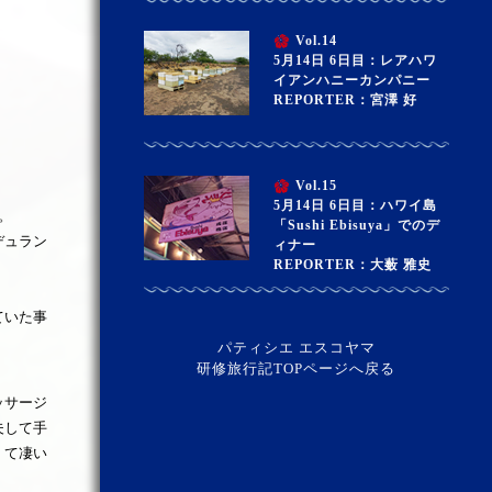
Vol.14
5月14日 6日目：レアハワ
イアンハニーカンパニー
REPORTER：宮澤 好
Vol.15
5月14日 6日目：ハワイ島
。
「Sushi Ebisuya」でのデ
デュラン
ィナー
REPORTER：大薮 雅史
ていた事
パティシエ エスコヤマ
研修旅行記TOPページへ戻る
ッサージ
夫して手
くて凄い