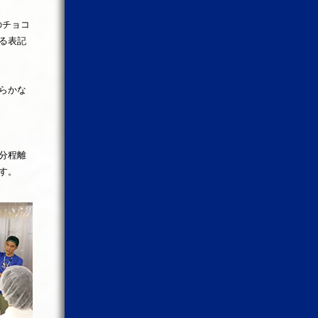
のチョコ
る表記
らかな
分程離
す。