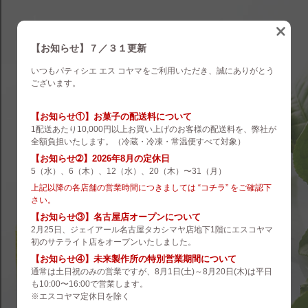
eskoyama
english
【お知らせ】７／３１更新
いつもパティシエ エス コヤマをご利用いただき、誠にありがとう
brand
ございます。
es koyama
【お知らせ①】お菓子の配送料について
1配送あたり10,000円以上お買い上げのお客様の配送料を、弊社が
ROZILLA
全額負担いたします。（冷蔵・冷凍・常温便すべて対象）
【お知らせ➁】2026年8月の定休日
eS Boulangerie
5（水）、6（木）、12（水）、20（木）〜31（月）
co.&m.
上記以降の各店舗の営業時間につきましては “コチラ” をご確認下
さい。
hanare
【お知らせ③】名古屋店オープンについて
2月25日、ジェイアール名古屋タカシマヤ店地下1階にエスコヤマ
未来製作所
初のサテライト店をオープンいたしました。
【お知らせ④】未来製作所の特別営業期間について
小山菓子店
通常は土日祝のみの営業ですが、8月1日(土)～8月20日(木)は平日
も10:00〜16:00で営業します。
夢先案内会社 FANTASY DIRECTOR
※エスコヤマ定休日を除く