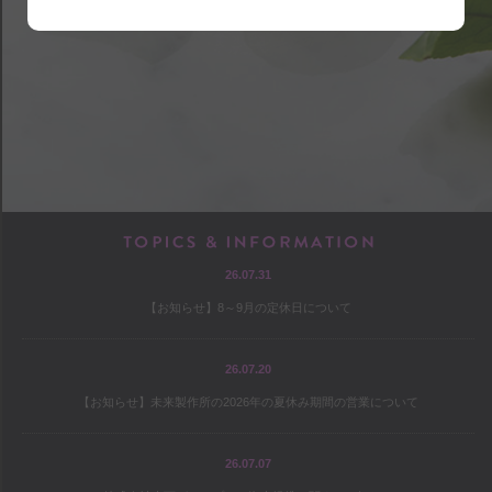
shop
アクセス
店内マップ
営業のご案内
chef
TOPICS & INF
26.07.31
プロフィール
【お知らせ】8～9月の定休日について
出版
オファー
26.07.20
【お知らせ】未来製作所の2026年の夏休み期間の営業について
culture
26.07.07
コヤマススムのミテミテ！キイテ！