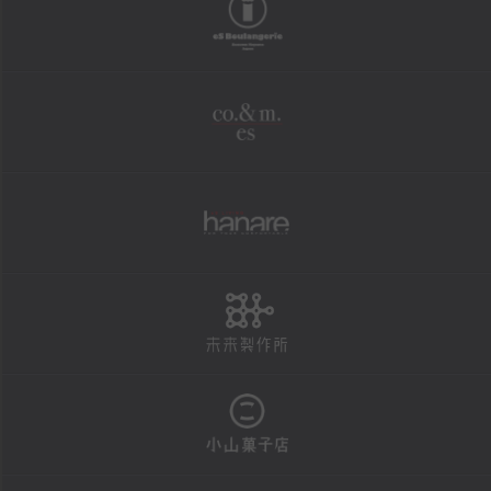
boulangerie
shopping
オンラインショップ
co.&m.
FAXにて商品の発送を承ります
法人様・大口注文用フォーム
個人情報保護方針
hanare
特定商取引による表示
未来製作所
reservation
店頭お渡し商品のご予約
予約状況カレンダー
小山菓子店