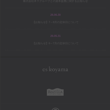
株式会社木下グループとの資本提携に関するお知らせ
宝島の地図
パティシエ研修旅行記
26.06.30
【お知らせ】7～8月の定休日について
シェフと庭師Mの庭造り日記
ワールドトピックス
26.05.31
【お知らせ】6～7月の定休日について
company
es koyama会社案内
Sweet Trick会社案内
eskoyama
採用情報
rozilla
school
お菓子教室