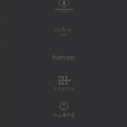
boulangerie
shopping
オンラインショップ
co.&m.
FAXにて商品の発送を承ります
法人様・大口注文用フォーム
個人情報保護方針
hanare
特定商取引による表示
未来製作所
reservation
店頭お渡し商品のご予約
予約状況カレンダー
小山菓子店