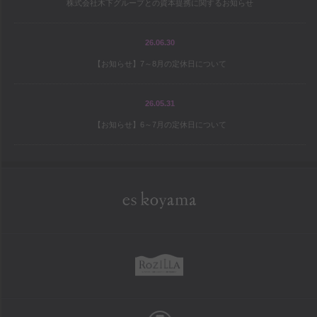
株式会社木下グループとの資本提携に関するお知らせ
宝島の地図
パティシエ研修旅行記
26.06.30
【お知らせ】7～8月の定休日について
シェフと庭師Mの庭造り日記
ワールドトピックス
26.05.31
【お知らせ】6～7月の定休日について
company
es koyama会社案内
Sweet Trick会社案内
eskoyama
採用情報
rozilla
school
お菓子教室