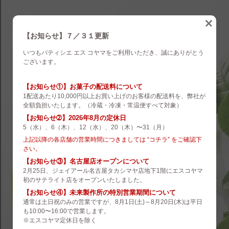
eskoyama
english
【お知らせ】７／３１更新
いつもパティシエ エス コヤマをご利用いただき、誠にありがとう
brand
ございます。
es koyama
【お知らせ①】お菓子の配送料について
1配送あたり10,000円以上お買い上げのお客様の配送料を、弊社が
ROZILLA
全額負担いたします。（冷蔵・冷凍・常温便すべて対象）
【お知らせ➁】2026年8月の定休日
eS Boulangerie
5（水）、6（木）、12（水）、20（木）〜31（月）
co.&m.
上記以降の各店舗の営業時間につきましては “コチラ” をご確認下
さい。
hanare
【お知らせ③】名古屋店オープンについて
2月25日、ジェイアール名古屋タカシマヤ店地下1階にエスコヤマ
未来製作所
初のサテライト店をオープンいたしました。
【お知らせ④】未来製作所の特別営業期間について
小山菓子店
通常は土日祝のみの営業ですが、8月1日(土)～8月20日(木)は平日
も10:00〜16:00で営業します。
夢先案内会社 FANTASY DIRECTOR
※エスコヤマ定休日を除く