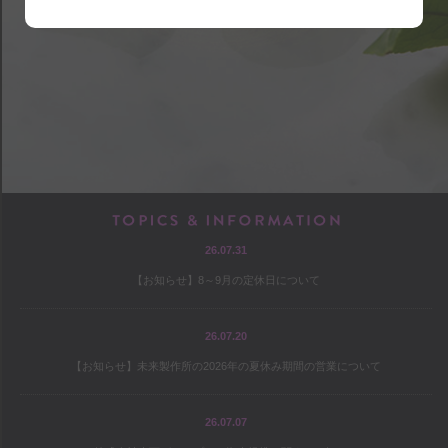
shop
アクセス
店内マップ
営業のご案内
chef
TOPICS & INF
26.07.31
プロフィール
【お知らせ】8～9月の定休日について
出版
オファー
26.07.20
【お知らせ】未来製作所の2026年の夏休み期間の営業について
culture
26.07.07
コヤマススムのミテミテ！キイテ！