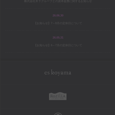
株式会社木下グループとの資本提携に関するお知らせ
宝島の地図
パティシエ研修旅行記
26.06.30
【お知らせ】7～8月の定休日について
シェフと庭師Mの庭造り日記
ワールドトピックス
26.05.31
【お知らせ】6～7月の定休日について
company
es koyama会社案内
Sweet Trick会社案内
eskoyama
採用情報
rozilla
school
お菓子教室