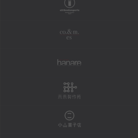
boulangerie
shopping
オンラインショップ
co.&m.
FAXにて商品の発送を承ります
法人様・大口注文用フォーム
個人情報保護方針
hanare
特定商取引による表示
未来製作所
reservation
店頭お渡し商品のご予約
予約状況カレンダー
小山菓子店