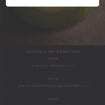
shop
アクセス
店内マップ
営業のご案内
chef
TOPICS & INF
26.07.31
プロフィール
【お知らせ】8～9月の定休日について
出版
オファー
26.07.20
【お知らせ】未来製作所の2026年の夏休み期間の営業について
culture
26.07.07
コヤマススムのミテミテ！キイテ！