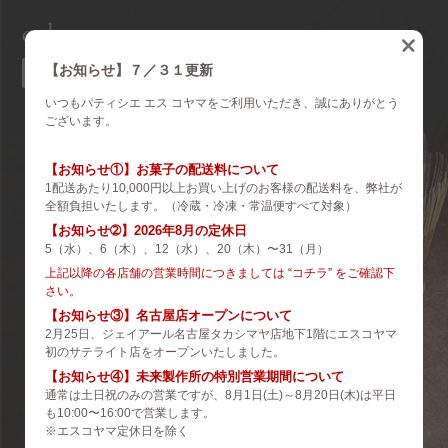
eskoyama
english
【お知らせ】７／３１更新
いつもパティシエ エス コヤマをご利用いただき、誠にありがとう
brand
ございます。
es koyama
【お知らせ①】お菓子の配送料について
1配送あたり10,000円以上お買い上げのお客様の配送料を、弊社が
ROZILLA
全額負担いたします。（冷蔵・冷凍・常温便すべて対象）
【お知らせ➁】2026年8月の定休日
eS Boulangerie
5（水）、6（木）、12（水）、20（木）〜31（月）
co.&m.
上記以降の各店舗の営業時間につきましては “コチラ” をご確認下
さい。
hanare
【お知らせ③】名古屋店オープンについて
2月25日、ジェイアール名古屋タカシマヤ店地下1階にエスコヤマ
未来製作所
初のサテライト店をオープンいたしました。
【お知らせ④】未来製作所の特別営業期間について
小山菓子店
通常は土日祝のみの営業ですが、8月1日(土)～8月20日(木)は平日
も10:00〜16:00で営業します。
夢先案内会社 FANTASY DIRECTOR
※エスコヤマ定休日を除く