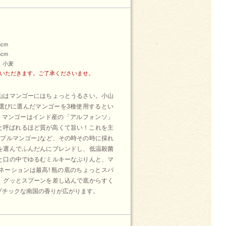
cm
cm
、小麦
いただきます。ご了承くださいませ。
山はマンゴーにはちょっとうるさい。小山
選びに選んだマンゴーを3種使用するとい
1 マンゴーはインド産の「アルフォンソ」
 と呼ばれるほど質が高くて旨い！これを主
ップルマンゴー｣など、その時その時に採れ
を選んでふんだんにブレンドし、低温殺菌
と口の中でゆるむミルキーなぷりんと、マ
ネーションは最高! 瓶の底のちょっとスパ
、グッとスプーンを差し込んで底からすく
ゾチックな南国の香りが広がります。