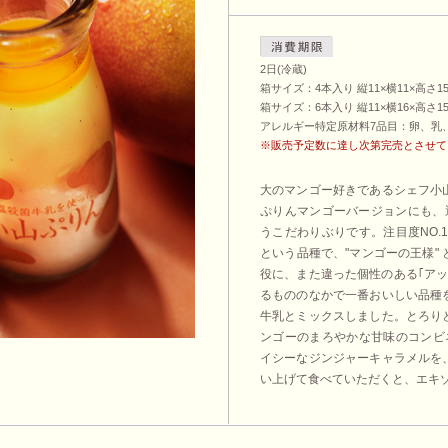
2日(冷蔵)
箱サイズ：4本入り 縦11×横11×高さ15
箱サイズ：6本入り 縦11×横16×高さ15
アレルギー特定原材料7品目：卵、乳
※販売予定数に達し次第完売とさせて
大のマンゴー好きであるシェフ小
ぷりんマンゴーバージョンにも、
うこだわりぶりです。注目度NO.
という品種で、"マンゴーの王様"
役に、また違った個性のある｢ア
るもののなかで一番おいしい品種
牛乳とミックスしました。とろり
ンゴーのまろやかな甘味のコンビ
イシーなジンジャーキャラメルを
い上げて食べていただくと、エキ