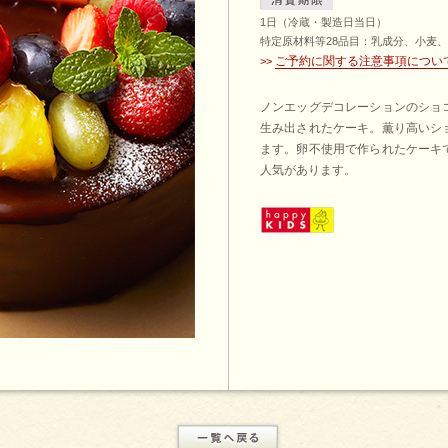
1日（冷蔵・製造日当日）
特定原材料等28品目：乳成分、小麦
ご予約に関する注意事項につい
>>
ノンエッグデコレーションのショ
生み出されたケーキ。薫り高いシ
ます。卵不使用で作られたケーキ
人気があります。
?