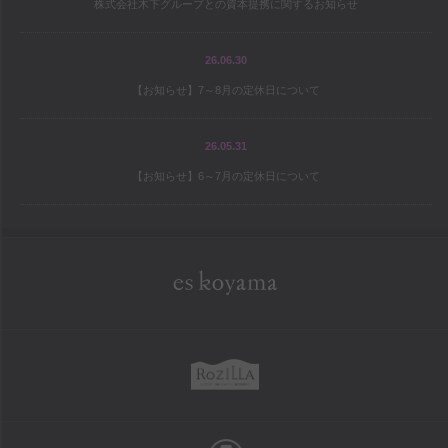
株式会社木下グループとの資本提携に関するお知らせ
宝島の地図
パティシエ研修旅行記
26.06.30
【お知らせ】7～8月の定休日について
シェフと庭師Mの庭造り日記
ワールドトピックス
26.05.31
【お知らせ】6～7月の定休日について
company
es koyama会社案内
Sweet Trick会社案内
eskoyama
採用情報
rozilla
school
お菓子教室