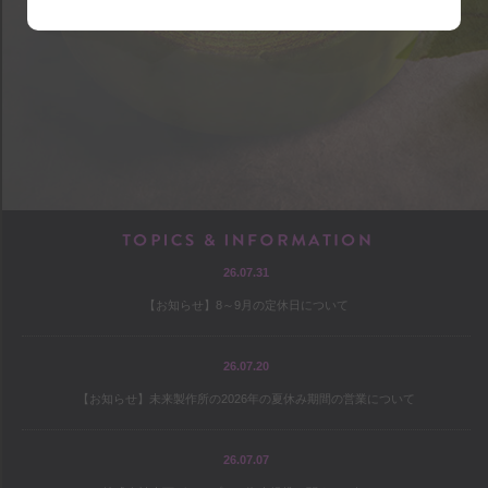
shop
アクセス
店内マップ
営業のご案内
chef
TOPICS & INF
26.07.31
プロフィール
【お知らせ】8～9月の定休日について
出版
オファー
26.07.20
【お知らせ】未来製作所の2026年の夏休み期間の営業について
culture
26.07.07
コヤマススムのミテミテ！キイテ！