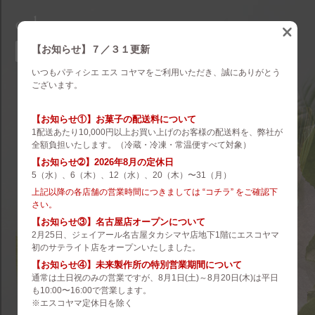
eskoyama
english
【お知らせ】７／３１更新
いつもパティシエ エス コヤマをご利用いただき、誠にありがとう
brand
ございます。
es koyama
【お知らせ①】お菓子の配送料について
1配送あたり10,000円以上お買い上げのお客様の配送料を、弊社が
ROZILLA
全額負担いたします。（冷蔵・冷凍・常温便すべて対象）
【お知らせ➁】2026年8月の定休日
eS Boulangerie
5（水）、6（木）、12（水）、20（木）〜31（月）
co.&m.
上記以降の各店舗の営業時間につきましては “コチラ” をご確認下
さい。
hanare
【お知らせ③】名古屋店オープンについて
2月25日、ジェイアール名古屋タカシマヤ店地下1階にエスコヤマ
未来製作所
初のサテライト店をオープンいたしました。
【お知らせ④】未来製作所の特別営業期間について
小山菓子店
通常は土日祝のみの営業ですが、8月1日(土)～8月20日(木)は平日
も10:00〜16:00で営業します。
夢先案内会社 FANTASY DIRECTOR
※エスコヤマ定休日を除く