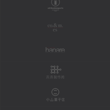
boulangerie
shopping
オンラインショップ
co.&m.
FAXにて商品の発送を承ります
法人様・大口注文用フォーム
個人情報保護方針
hanare
特定商取引による表示
未来製作所
reservation
店頭お渡し商品のご予約
予約状況カレンダー
小山菓子店