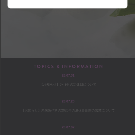
shop
アクセス
店内マップ
営業のご案内
chef
TOPICS & INF
26.07.31
プロフィール
【お知らせ】8～9月の定休日について
出版
オファー
26.07.20
【お知らせ】未来製作所の2026年の夏休み期間の営業について
culture
26.07.07
コヤマススムのミテミテ！キイテ！