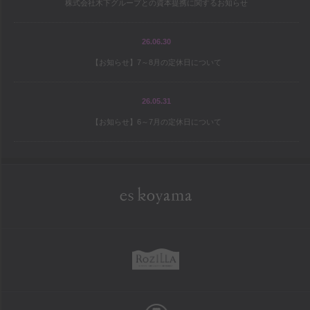
株式会社木下グループとの資本提携に関するお知らせ
宝島の地図
パティシエ研修旅行記
26.06.30
【お知らせ】7～8月の定休日について
シェフと庭師Mの庭造り日記
ワールドトピックス
26.05.31
【お知らせ】6～7月の定休日について
company
es koyama会社案内
Sweet Trick会社案内
eskoyama
採用情報
rozilla
school
お菓子教室