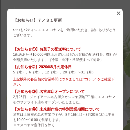
eskoyama
english
【お知らせ】７／３１更新
いつもパティシエ エス コヤマをご利用いただき、誠にありがとう
brand
ございます。
es koyama
【お知らせ①】お菓子の配送料について
1配送あたり10,000円以上お買い上げのお客様の配送料を、弊社が
ROZILLA
全額負担いたします。（冷蔵・冷凍・常温便すべて対象）
【お知らせ➁】2026年8月の定休日
eS Boulangerie
5（水）、6（木）、12（水）、20（木）〜31（月）
co.&m.
上記以降の各店舗の営業時間につきましては “コチラ” をご確認下
さい。
hanare
【お知らせ③】名古屋店オープンについて
2月25日、ジェイアール名古屋タカシマヤ店地下1階にエスコヤマ
未来製作所
初のサテライト店をオープンいたしました。
【お知らせ④】未来製作所の特別営業期間について
小山菓子店
通常は土日祝のみの営業ですが、8月1日(土)～8月20日(木)は平日
も10:00〜16:00で営業します。
夢先案内会社 FANTASY DIRECTOR
※エスコヤマ定休日を除く