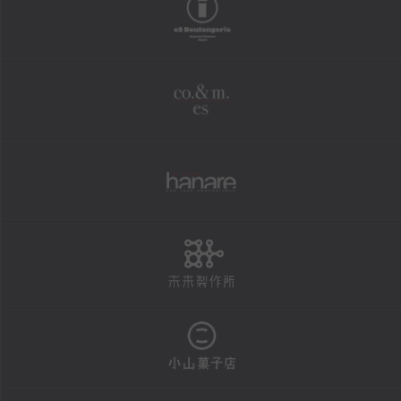
boulangerie
shopping
オンラインショップ
co.&m.
FAXにて商品の発送を承ります
法人様・大口注文用フォーム
個人情報保護方針
hanare
特定商取引による表示
未来製作所
reservation
店頭お渡し商品のご予約
予約状況カレンダー
小山菓子店