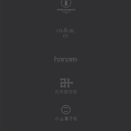
boulangerie
shopping
オンラインショップ
co.&m.
FAXにて商品の発送を承ります
法人様・大口注文用フォーム
個人情報保護方針
hanare
特定商取引による表示
未来製作所
reservation
店頭お渡し商品のご予約
予約状況カレンダー
小山菓子店