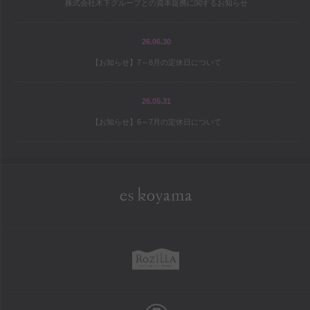
株式会社木下グループとの資本提携に関するお知らせ
宝島の地図
パティシエ研修旅行記
26.06.30
【お知らせ】7～8月の定休日について
シェフと庭師Mの庭造り日記
ワールドトピックス
26.05.31
【お知らせ】6～7月の定休日について
company
es koyama会社案内
Sweet Trick会社案内
eskoyama
採用情報
rozilla
school
お菓子教室