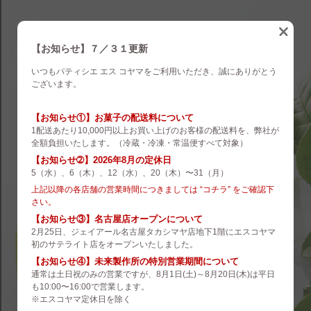
eskoyama
english
【お知らせ】７／３１更新
いつもパティシエ エス コヤマをご利用いただき、誠にありがとう
brand
ございます。
es koyama
【お知らせ①】お菓子の配送料について
1配送あたり10,000円以上お買い上げのお客様の配送料を、弊社が
ROZILLA
全額負担いたします。（冷蔵・冷凍・常温便すべて対象）
【お知らせ➁】2026年8月の定休日
eS Boulangerie
5（水）、6（木）、12（水）、20（木）〜31（月）
co.&m.
上記以降の各店舗の営業時間につきましては “コチラ” をご確認下
さい。
hanare
【お知らせ③】名古屋店オープンについて
2月25日、ジェイアール名古屋タカシマヤ店地下1階にエスコヤマ
未来製作所
初のサテライト店をオープンいたしました。
【お知らせ④】未来製作所の特別営業期間について
小山菓子店
通常は土日祝のみの営業ですが、8月1日(土)～8月20日(木)は平日
も10:00〜16:00で営業します。
夢先案内会社 FANTASY DIRECTOR
※エスコヤマ定休日を除く