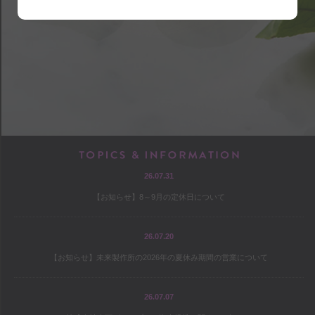
shop
アクセス
店内マップ
営業のご案内
chef
TOPICS & INF
26.07.31
プロフィール
【お知らせ】8～9月の定休日について
出版
オファー
26.07.20
【お知らせ】未来製作所の2026年の夏休み期間の営業について
culture
26.07.07
コヤマススムのミテミテ！キイテ！