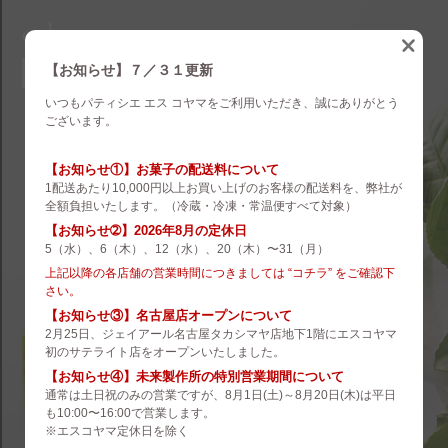
eskoyama
english
【お知らせ】７／３１更新
いつもパティシエ エス コヤマをご利用いただき、誠にありがとう
brand
ございます。
es koyama
【お知らせ①】お菓子の配送料について
1配送あたり10,000円以上お買い上げのお客様の配送料を、弊社が
ROZILLA
全額負担いたします。（冷蔵・冷凍・常温便すべて対象）
【お知らせ➁】2026年8月の定休日
eS Boulangerie
5（水）、6（木）、12（水）、20（木）〜31（月）
co.&m.
上記以降の各店舗の営業時間につきましては “コチラ” をご確認下
さい。
hanare
【お知らせ③】名古屋店オープンについて
2月25日、ジェイアール名古屋タカシマヤ店地下1階にエスコヤマ
未来製作所
初のサテライト店をオープンいたしました。
【お知らせ④】未来製作所の特別営業期間について
小山菓子店
通常は土日祝のみの営業ですが、8月1日(土)～8月20日(木)は平日
も10:00〜16:00で営業します。
夢先案内会社 FANTASY DIRECTOR
※エスコヤマ定休日を除く