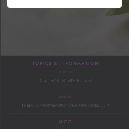
shop
アクセス
店内マップ
営業のご案内
chef
TOPICS & INF
26.07.31
プロフィール
【お知らせ】8～9月の定休日について
出版
オファー
26.07.20
【お知らせ】未来製作所の2026年の夏休み期間の営業について
culture
26.07.07
コヤマススムのミテミテ！キイテ！