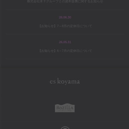
株式会社木下グループとの資本提携に関するお知らせ
宝島の地図
パティシエ研修旅行記
26.06.30
【お知らせ】7～8月の定休日について
シェフと庭師Mの庭造り日記
ワールドトピックス
26.05.31
【お知らせ】6～7月の定休日について
company
es koyama会社案内
Sweet Trick会社案内
eskoyama
採用情報
rozilla
school
お菓子教室