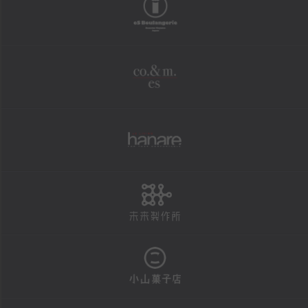
boulangerie
shopping
オンラインショップ
co.&m.
FAXにて商品の発送を承ります
法人様・大口注文用フォーム
個人情報保護方針
hanare
特定商取引による表示
未来製作所
reservation
店頭お渡し商品のご予約
予約状況カレンダー
小山菓子店