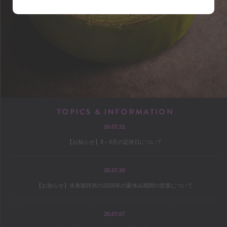
shop
アクセス
店内マップ
営業のご案内
chef
TOPICS & INF
26.07.31
プロフィール
【お知らせ】8～9月の定休日について
出版
オファー
26.07.20
【お知らせ】未来製作所の2026年の夏休み期間の営業について
culture
26.07.07
コヤマススムのミテミテ！キイテ！