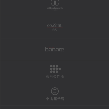
boulangerie
shopping
オンラインショップ
co.&m.
FAXにて商品の発送を承ります
法人様・大口注文用フォーム
個人情報保護方針
hanare
特定商取引による表示
未来製作所
reservation
店頭お渡し商品のご予約
予約状況カレンダー
小山菓子店