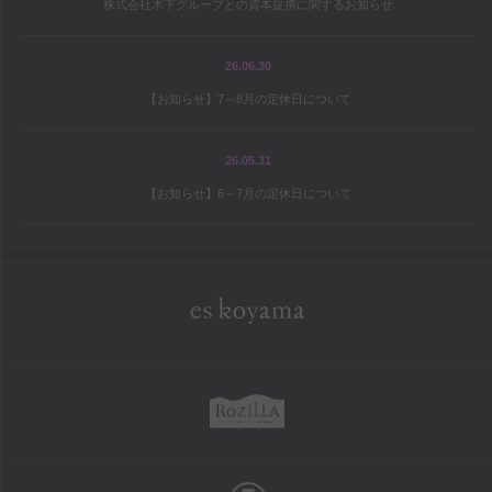
株式会社木下グループとの資本提携に関するお知らせ
宝島の地図
パティシエ研修旅行記
26.06.30
【お知らせ】7～8月の定休日について
シェフと庭師Mの庭造り日記
ワールドトピックス
26.05.31
【お知らせ】6～7月の定休日について
company
es koyama会社案内
Sweet Trick会社案内
eskoyama
採用情報
rozilla
school
お菓子教室