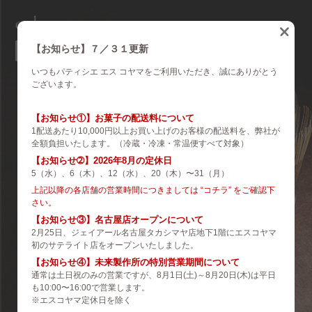
eskoyama
english
【お知らせ】７／３１更新
いつもパティシエ エス コヤマをご利用いただき、誠にありがとう
brand
ございます。
es koyama
【お知らせ①】お菓子の配送料について
1配送あたり10,000円以上お買い上げのお客様の配送料を、弊社が
ROZILLA
全額負担いたします。（冷蔵・冷凍・常温便すべて対象）
【お知らせ➁】2026年8月の定休日
eS Boulangerie
5（水）、6（木）、12（水）、20（木）〜31（月）
co.&m.
上記以降の各店舗の営業時間につきましては “コチラ” をご確認下
さい。
hanare
【お知らせ③】名古屋店オープンについて
2月25日、ジェイアール名古屋タカシマヤ店地下1階にエスコヤマ
未来製作所
初のサテライト店をオープンいたしました。
【お知らせ④】未来製作所の特別営業期間について
小山菓子店
通常は土日祝のみの営業ですが、8月1日(土)～8月20日(木)は平日
も10:00〜16:00で営業します。
夢先案内会社 FANTASY DIRECTOR
※エスコヤマ定休日を除く