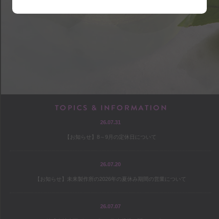
shop
アクセス
店内マップ
営業のご案内
chef
TOPICS & INF
26.07.31
プロフィール
【お知らせ】8～9月の定休日について
出版
オファー
26.07.20
【お知らせ】未来製作所の2026年の夏休み期間の営業について
culture
26.07.07
コヤマススムのミテミテ！キイテ！