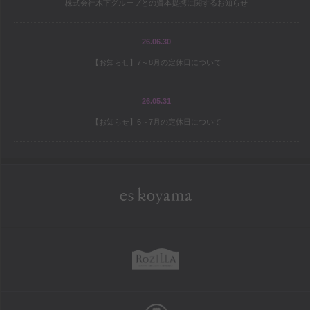
株式会社木下グループとの資本提携に関するお知らせ
宝島の地図
パティシエ研修旅行記
26.06.30
【お知らせ】7～8月の定休日について
シェフと庭師Mの庭造り日記
ワールドトピックス
26.05.31
【お知らせ】6～7月の定休日について
company
es koyama会社案内
Sweet Trick会社案内
eskoyama
採用情報
rozilla
school
お菓子教室