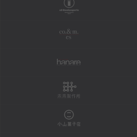
boulangerie
shopping
オンラインショップ
co.&m.
FAXにて商品の発送を承ります
法人様・大口注文用フォーム
個人情報保護方針
hanare
特定商取引による表示
未来製作所
reservation
店頭お渡し商品のご予約
予約状況カレンダー
小山菓子店