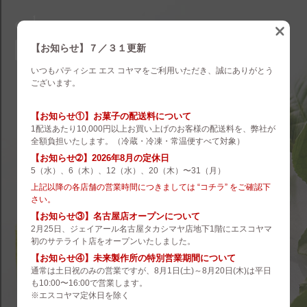
eskoyama
english
【お知らせ】７／３１更新
いつもパティシエ エス コヤマをご利用いただき、誠にありがとう
brand
ございます。
es koyama
【お知らせ①】お菓子の配送料について
1配送あたり10,000円以上お買い上げのお客様の配送料を、弊社が
ROZILLA
全額負担いたします。（冷蔵・冷凍・常温便すべて対象）
【お知らせ➁】2026年8月の定休日
eS Boulangerie
5（水）、6（木）、12（水）、20（木）〜31（月）
co.&m.
上記以降の各店舗の営業時間につきましては “コチラ” をご確認下
さい。
hanare
【お知らせ③】名古屋店オープンについて
2月25日、ジェイアール名古屋タカシマヤ店地下1階にエスコヤマ
未来製作所
初のサテライト店をオープンいたしました。
【お知らせ④】未来製作所の特別営業期間について
小山菓子店
通常は土日祝のみの営業ですが、8月1日(土)～8月20日(木)は平日
も10:00〜16:00で営業します。
夢先案内会社 FANTASY DIRECTOR
※エスコヤマ定休日を除く