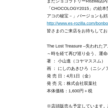
またショコラトリーRozilla
「CHOCOLOGY2015」の絵本型
アコの秘宝－」バージョンも好
http://www.es-rozilla.com/bonb
皆さまのご来店をお待ちしてお
The Lost Treasure
–失われたア
～時を経て再び巡り会う、運命
著 ： 小山進（コヤマススム）
画 ： にしのあきひろ（ニシノ
発 売 日：4月1日（金）
発 売 元：株式会社双葉社
本体価格：1,600円＋税
※店頭販売も予定しています。