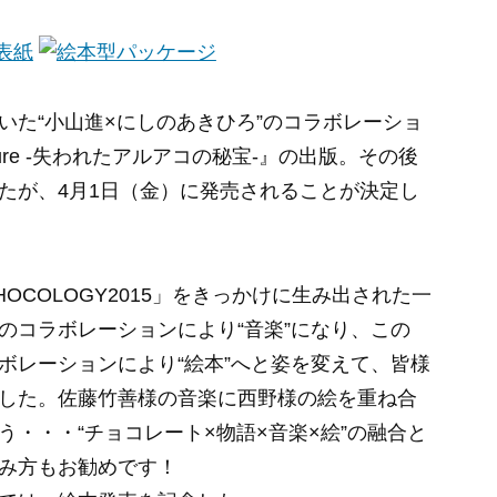
いた“
小山進×にしのあきひろ
”のコラボレーショ
easure -失われたアルアコの秘宝-』
の出版。その後
たが、4月1日（金）に発売されることが決定し
HOCOLOGY2015
」をきっかけに生み出された一
のコラボレーションにより“音楽”になり、この
ボレーションにより“絵本”へと姿を変えて、皆様
した。佐藤竹善様の音楽に西野様の絵を重ね合
う・・・“
チョコレート
×
物語
×
音楽
×
絵
”の融合と
み方もお勧めです！