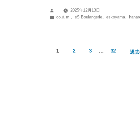
規
2025年12月13日
投
制
カ
co.& m.
、
eS Boulangerie
、
eskoyama
、
hanar
稿
の
テ
者:
ゴ
お
リ
知
ー:
1
2
3
…
32
ら
過去
投
せ】
稿
第
ナ
37
ビ
ゲ
回
ー
三
シ
田
ョ
国
ン
際
マ