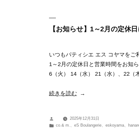
ー:
月
の
定
【お知らせ】1～2月の定休
休
日
いつもパティシエ エス コヤマを
に
1～2月の定休日と営業時間をお知ら
つ
6（火） 14（水） 21（水）、22（
い
て”
“【お
続きを読む
の
知
ら
2025年12月31日
投
せ】
カ
co.& m.
、
eS Boulangerie
、
eskoyama
、
hanar
稿
1
テ
者:
ゴ