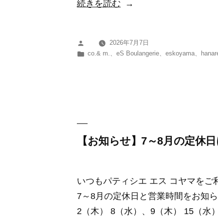
“株
続きを読む
式
会
2026年7月7日
投
社
カ
co.& m.
、
eS Boulangerie
、
eskoyama
、
hanar
稿
木
テ
者:
ゴ
下
リ
グ
ー:
ル
ー
プ
【お知らせ】7～8月の定休
と
の
いつもパティシエ エス コヤマを
資
7～8月の定休日と営業時間をお知ら
本
2（木） 8（水）、9（木） 15（水）
提