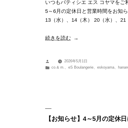
いつもパティシエ エス コヤマを
に
5～6月の定休日と営業時間をお知らせ
つ
13（水）、14（木） 20（水）、21
い
て”
“【お
続きを読む
の
知
ら
2026年5月1日
投
せ】
カ
co.& m.
、
eS Boulangerie
、
eskoyama
、
hanar
稿
5
テ
者:
ゴ
～
リ
6
ー:
月
の
定
【お知らせ】4～5月の定休
休