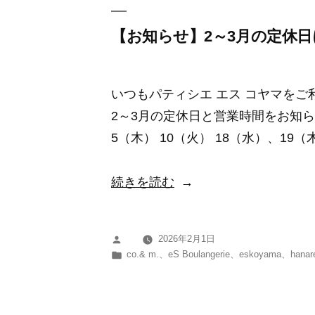
の
定
【お知らせ】2～3月の定休
休
日
いつもパティシエ エス コヤマを
に
2～3月の定休日と営業時間をお知ら
つ
5（木） 10（火） 18（水）、19（
い
て”
“【お
続きを読む
の
知
ら
2026年2月1日
投
せ】
カ
co.& m.
、
eS Boulangerie
、
eskoyama
、
hanar
稿
2
テ
者:
ゴ
～
リ
3