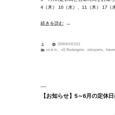
つ
4（木） 10（水）、11（木） 17（
い
て”
“【お
続きを読む
の
知
ら
2026年5月31日
投
せ】
カ
co.& m.
、
eS Boulangerie
、
eskoyama
、
hanar
稿
6
テ
者:
ゴ
～
リ
7
ー:
月
の
定
【お知らせ】5～6月の定休
休
日