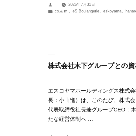
2026年7月31日
投
せ】
カ
co.& m.
、
eS Boulangerie
、
eskoyama
、
hanar
稿
8
テ
者:
ゴ
～
リ
9
ー:
月
の
定
株式会社木下グループとの資
休
日
エスコヤマホールディングス株式会
に
長：小山進）は、このたび、株式会
つ
代表取締役社長兼グループCEO：
い
たな経営体制へ …
て”
の