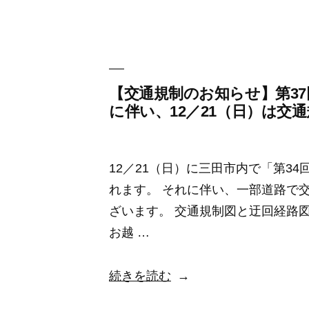
～
リ
2
ー:
月
の
定
【交通規制のお知らせ】第3
に伴い、12／21（日）は交
休
日
に
12／21（日）に三田市内で「第3
つ
れます。 それに伴い、一部道路で
い
ざいます。 交通規制図と迂回経路
て”
お越 …
の
“【交
続きを読む
通