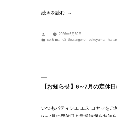
携
“【お
続きを読む
に
知
関
ら
す
2026年6月30日
投
せ】
る
カ
co.& m.
、
eS Boulangerie
、
eskoyama
、
hanar
稿
7
テ
お
者:
ゴ
～
知
リ
8
ら
ー:
月
せ”
の
の
定
【お知らせ】6～7月の定休
休
日
いつもパティシエ エス コヤマを
に
6～7月の定休日と営業時間をお知ら