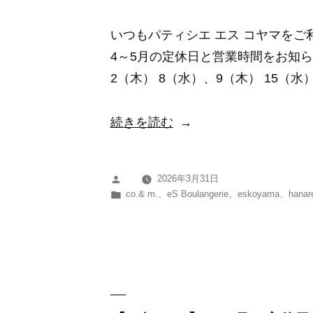
日
いつもパティシエ エス コヤマを
に
4～5月の定休日と営業時間をお知ら
つ
2（木） 8（水）、9（木） 15（水）
い
て”
“【お
続きを読む
の
知
ら
2026年3月31日
投
せ】
カ
co.& m.
、
eS Boulangerie
、
eskoyama
、
hanar
稿
4
テ
者:
ゴ
～
リ
5
ー:
月
の