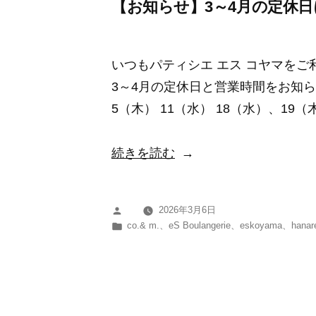
定
【お知らせ】3～4月の定休
休
日
いつもパティシエ エス コヤマを
に
3～4月の定休日と営業時間をお知ら
つ
5（木） 11（水） 18（水）、19（
い
て”
“【お
続きを読む
の
知
ら
2026年3月6日
投
せ】
カ
co.& m.
、
eS Boulangerie
、
eskoyama
、
hanar
稿
3
テ
者:
ゴ
～
リ
4
ー:
月