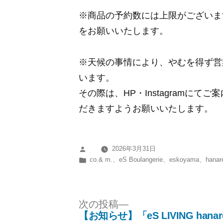
※商品の予約数には上限がございま
をお願いいたします。
※天候の事情により、やむを得ず営
います。
その際は、HP・Instagramに
だきますようお願いいたします。
2026年3月31日
投
カ
co.& m.
、
eS Boulangerie
、
eskoyama
、
hanar
稿
テ
者:
ゴ
リ
次
次の投稿
ー:
【お知らせ】「eS LIVING ha
の