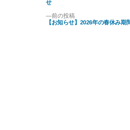
投
せ
投
稿
稿:
前
前の投稿
ナ
【お知らせ】2026年の春休み期
の
ビ
投
ゲ
稿:
ー
シ
ョ
ン