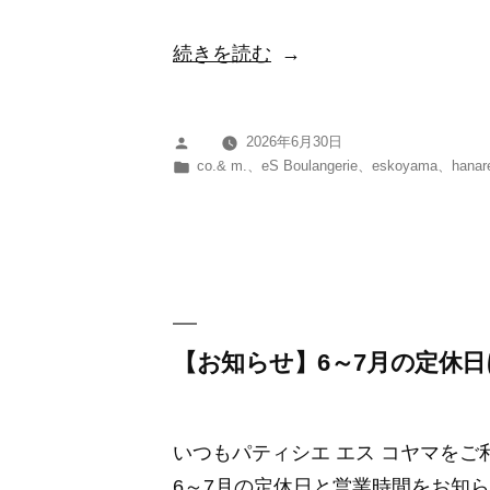
携
“【お
続きを読む
に
知
関
ら
す
2026年6月30日
投
せ】
る
カ
co.& m.
、
eS Boulangerie
、
eskoyama
、
hanar
稿
7
テ
お
者:
ゴ
～
知
リ
8
ら
ー:
月
せ”
の
の
定
【お知らせ】6～7月の定休
休
日
いつもパティシエ エス コヤマを
に
6～7月の定休日と営業時間をお知ら