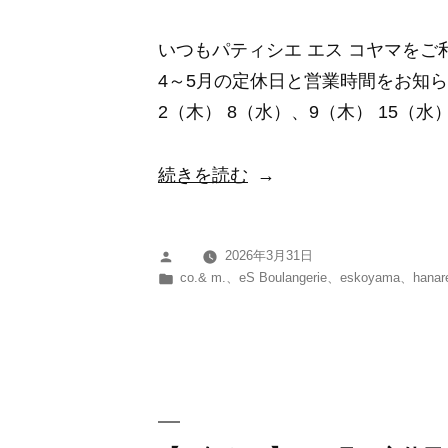
日
いつもパティシエ エス コヤマを
に
4～5月の定休日と営業時間をお知ら
つ
2（木） 8（水）、9（木） 15（水）
い
て”
“【お
続きを読む
の
知
ら
2026年3月31日
投
せ】
カ
co.& m.
、
eS Boulangerie
、
eskoyama
、
hanar
稿
4
テ
者:
ゴ
～
リ
5
ー:
月
の