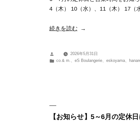
つ
4（木） 10（水）、11（木） 17（
い
て”
“【お
続きを読む
の
知
ら
2026年5月31日
投
せ】
カ
co.& m.
、
eS Boulangerie
、
eskoyama
、
hanar
稿
6
テ
者:
ゴ
～
リ
7
ー:
月
の
定
【お知らせ】5～6月の定休
休
日