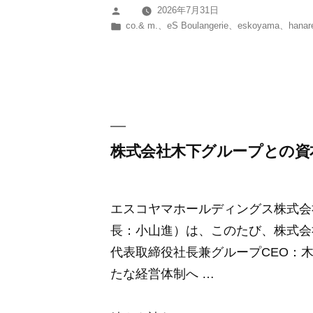
2026年7月31日
投
せ】
カ
co.& m.
、
eS Boulangerie
、
eskoyama
、
hanar
稿
8
テ
者:
ゴ
～
リ
9
ー:
月
の
定
株式会社木下グループとの資
休
日
エスコヤマホールディングス株式会
に
長：小山進）は、このたび、株式会
つ
代表取締役社長兼グループCEO：
い
たな経営体制へ …
て”
の