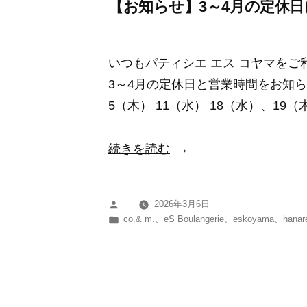
定
【お知らせ】3～4月の定休
休
日
いつもパティシエ エス コヤマを
に
3～4月の定休日と営業時間をお知ら
つ
5（木） 11（水） 18（水）、19（
い
て”
“【お
続きを読む
の
知
ら
2026年3月6日
投
せ】
カ
co.& m.
、
eS Boulangerie
、
eskoyama
、
hanar
稿
3
テ
者:
ゴ
～
リ
4
ー:
月