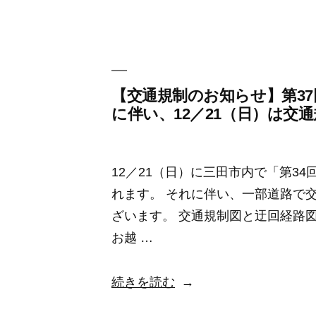
～
リ
2
ー:
月
の
定
【交通規制のお知らせ】第3
に伴い、12／21（日）は交
休
日
に
12／21（日）に三田市内で「第3
つ
れます。 それに伴い、一部道路で
い
ざいます。 交通規制図と迂回経路
て”
お越 …
の
“【交
続きを読む
通