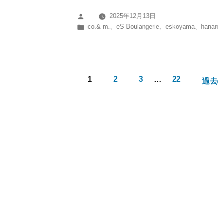
規
2025年12月13日
投
制
カ
co.& m.
、
eS Boulangerie
、
eskoyama
、
hanar
稿
の
テ
者:
ゴ
お
リ
知
ー:
1
2
3
…
22
ら
過去
投
せ】
稿
第
ナ
37
ビ
ゲ
回
ー
三
シ
田
ョ
国
ン
際
マ