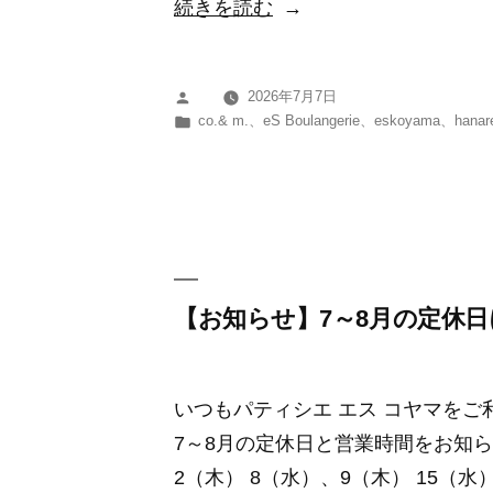
“株
続きを読む
式
会
2026年7月7日
投
社
カ
co.& m.
、
eS Boulangerie
、
eskoyama
、
hanar
稿
木
テ
者:
ゴ
下
リ
グ
ー:
ル
ー
プ
【お知らせ】7～8月の定休
と
の
いつもパティシエ エス コヤマを
資
7～8月の定休日と営業時間をお知ら
本
2（木） 8（水）、9（木） 15（水）
提