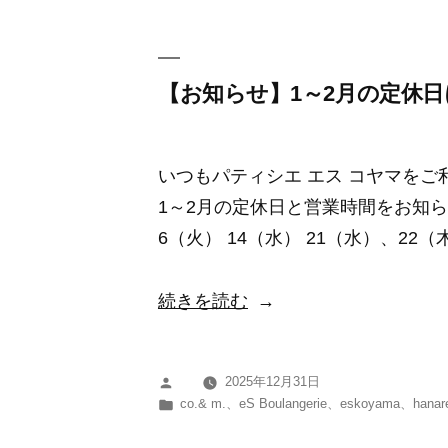
ー:
月
の
定
【お知らせ】1～2月の定休
休
日
いつもパティシエ エス コヤマを
に
1～2月の定休日と営業時間をお知ら
つ
6（火） 14（水） 21（水）、22（
い
て”
“【お
続きを読む
の
知
ら
2025年12月31日
投
せ】
カ
co.& m.
、
eS Boulangerie
、
eskoyama
、
hanar
稿
1
テ
者:
ゴ