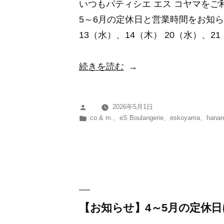
いつもパティシエ エス コヤマを
に
5～6月の定休日と営業時間をお知らせ
つ
13（水）、14（木） 20（水）、21
い
て”
“【お
続きを読む
の
知
ら
2026年5月1日
投
せ】
カ
co.& m.
、
eS Boulangerie
、
eskoyama
、
hanar
稿
5
テ
者:
ゴ
～
リ
6
ー:
月
の
定
【お知らせ】4～5月の定休
休