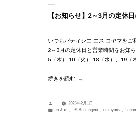
の
定
【お知らせ】2～3月の定休
休
日
いつもパティシエ エス コヤマを
に
2～3月の定休日と営業時間をお知ら
つ
5（木） 10（火） 18（水）、19（
い
て”
“【お
続きを読む
の
知
ら
2026年2月1日
投
せ】
カ
co.& m.
、
eS Boulangerie
、
eskoyama
、
hanar
稿
2
テ
者:
ゴ
～
リ
3