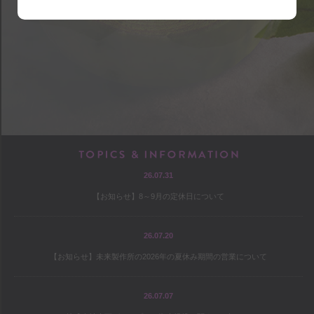
shop
アクセス
店内マップ
営業のご案内
chef
TOPICS & INF
26.07.31
プロフィール
【お知らせ】8～9月の定休日について
出版
オファー
26.07.20
【お知らせ】未来製作所の2026年の夏休み期間の営業について
culture
26.07.07
コヤマススムのミテミテ！キイテ！