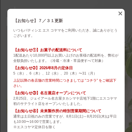
eskoyama
english
【お知らせ】７／３１更新
いつもパティシエ エス コヤマをご利用いただき、誠にありがとう
brand
ございます。
es koyama
【お知らせ①】お菓子の配送料について
1配送あたり10,000円以上お買い上げのお客様の配送料を、弊社が
ROZILLA
全額負担いたします。（冷蔵・冷凍・常温便すべて対象）
【お知らせ➁】2026年8月の定休日
eS Boulangerie
5（水）、6（木）、12（水）、20（木）〜31（月）
co.&m.
上記以降の各店舗の営業時間につきましては “コチラ” をご確認下
さい。
hanare
【お知らせ③】名古屋店オープンについて
2月25日、ジェイアール名古屋タカシマヤ店地下1階にエスコヤマ
未来製作所
初のサテライト店をオープンいたしました。
【お知らせ④】未来製作所の特別営業期間について
小山菓子店
通常は土日祝のみの営業ですが、8月1日(土)～8月20日(木)は平日
も10:00〜16:00で営業します。
夢先案内会社 FANTASY DIRECTOR
※エスコヤマ定休日を除く