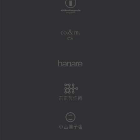
boulangerie
shopping
オンラインショップ
co.&m.
FAXにて商品の発送を承ります
法人様・大口注文用フォーム
個人情報保護方針
hanare
特定商取引による表示
未来製作所
reservation
店頭お渡し商品のご予約
予約状況カレンダー
小山菓子店