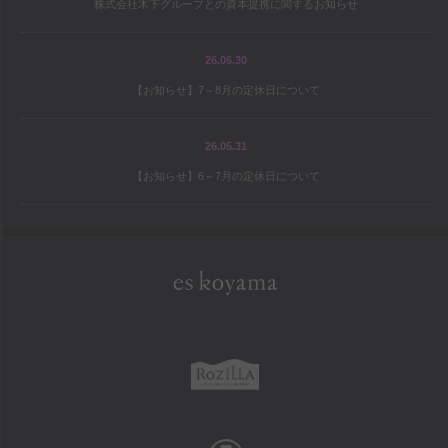
株式会社木下グループとの資本提携に関するお知らせ
宝島の地図
パティシエ研修旅行記
26.06.30
【お知らせ】7～8月の定休日について
シェフと庭師Mの庭造り日記
ワールドトピックス
26.05.31
【お知らせ】6～7月の定休日について
company
es koyama会社案内
Sweet Trick会社案内
eskoyama
採用情報
rozilla
school
お菓子教室