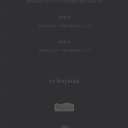
株式会社木下グループとの資本提携に関するお知らせ
宝島の地図
パティシエ研修旅行記
26.06.30
【お知らせ】7～8月の定休日について
シェフと庭師Mの庭造り日記
ワールドトピックス
26.05.31
【お知らせ】6～7月の定休日について
company
es koyama会社案内
Sweet Trick会社案内
eskoyama
採用情報
rozilla
school
お菓子教室