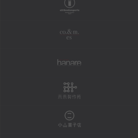
boulangerie
shopping
オンラインショップ
co.&m.
FAXにて商品の発送を承ります
法人様・大口注文用フォーム
個人情報保護方針
hanare
特定商取引による表示
未来製作所
reservation
店頭お渡し商品のご予約
予約状況カレンダー
小山菓子店