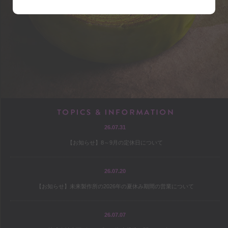
shop
アクセス
店内マップ
営業のご案内
chef
TOPICS & INF
26.07.31
プロフィール
【お知らせ】8～9月の定休日について
出版
オファー
26.07.20
【お知らせ】未来製作所の2026年の夏休み期間の営業について
culture
26.07.07
コヤマススムのミテミテ！キイテ！