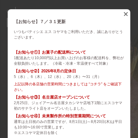
eskoyama
english
【お知らせ】７／３１更新
いつもパティシエ エス コヤマをご利用いただき、誠にありがとう
brand
ございます。
es koyama
【お知らせ①】お菓子の配送料について
1配送あたり10,000円以上お買い上げのお客様の配送料を、弊社が
ROZILLA
全額負担いたします。（冷蔵・冷凍・常温便すべて対象）
【お知らせ➁】2026年8月の定休日
eS Boulangerie
5（水）、6（木）、12（水）、20（木）〜31（月）
co.&m.
上記以降の各店舗の営業時間につきましては “コチラ” をご確認下
さい。
hanare
【お知らせ③】名古屋店オープンについて
2月25日、ジェイアール名古屋タカシマヤ店地下1階にエスコヤマ
未来製作所
初のサテライト店をオープンいたしました。
【お知らせ④】未来製作所の特別営業期間について
小山菓子店
通常は土日祝のみの営業ですが、8月1日(土)～8月20日(木)は平日
も10:00〜16:00で営業します。
夢先案内会社 FANTASY DIRECTOR
※エスコヤマ定休日を除く