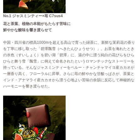
No.1 ジャスミンティー×苺 C7sus4
花と茶葉、植物の本能がもたらす苦味に
鮮やかな酸味を響き渡らせて
中国・四川省の標高1000mを超える高山で育った緑茶に、新鮮な茉莉花の香り
を丁寧に移し取った「碧潭飄雪（へきたんひょうせつ）」。お茶を淹れたとき
の水色（すいしょく）を碧い湖「碧潭」に、湯の中に漂う純白の花びらをひら
ひらと舞う雪「飄雪」に例えて命名されたというロマンチックなストーリーを
持っている。そんなジャスミンティーをペルー・チャンチャマイヨ産カカオが
一層香り高く、フローラルに昇華。さらに苺の鮮やかな甘酸っぱさが、茶葉と
インド・アナマライ産カカオから漂う心地よい苦味の余韻に反応して神秘的な
ハーモニーを響き渡らせた。