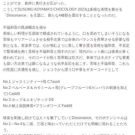
ことができ、創作に奥行きが広がった。
こうしてSUSUMU KOYAMA’S CHOCOLOGY 2023は多様な表情を魅せる
「Dissonance」を主題に、新たな4種類を選出することとなったのだ。
不協和音の既成概念を崩せ
美味しい料理が五原味で構成されているように、口を歪めてしまいそうになる
苦味もマリアージュさせる相手次第では全体のバランスを昇華させる肝要な役
割となる。音楽界では、心が弛むように美しく響き渡る音程を協和音、不安定
で緊張感を抱く音程を不協和音と指すのだが、現代のヒット曲には後者が多く
使われており、そのコードが拓く世界観は壮大だ。単体ではネガティブな要素
も扱い方次第では癖になるような化学反応を起こす。苦味と不協和音、これら
の性質に共通性を感じ、ショコラから漂う口中香をギターコードとして
No.1 ジャスミンティー×苺 C7sus4
No.2 ベルベーヌ＆カモミール＋苺(グレープフルーツ&カンパリの刺激を加え
て) Cadd9
No.3 ホップ＆エキゾチック D9
No.4 献上加賀棒茶×フランボワーズ Fadd9
味覚を刺激し続けては人々を魅了していくDissonance。そのポテンシャルは
No.1～No.4を二巡、三巡と味わっていただくだけでも明確に現れることだろ
う。