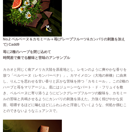
No.2 ベルベーヌ＆カモミール＋苺(グレープフルーツ&カンパリの刺激を加え
て) Cadd9
苺に2種のハーブを閉じ込めて
時間差で奏でる酸味と苦味のアンサンブル
カカオと同じく南アメリカ大陸を原産地とし、レモンのように爽やかな香りを
放つ「ベルベーヌ（レモンバーベナ）」。カマイメロン（大地の林檎）に由来
し、りんごを思わせる甘い香りと仄かな苦味を持つ「カモミール」。この2種の
ハーブと苺をマリアージュ。底にはジューシーなパート・ド・フリュイを敷
き、ベルベーヌに寄り添うようにピンクグレープフルーツの酸味を、カモミー
ルの苦味と共鳴させるようにカンパリの刺激を添えた。力強く煌びやかな反
面、咀嚼するほどに噛むほどにふわふわと浮遊していくような、何処か掴むこ
とのできないようなニュアンスで。