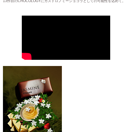
13作目のCHOCOLOGYにガストロノミーショコラとしての可能性を込めて。