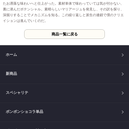
たお洒落な味わいへと仕上がった。素材単体で味わっていては気が付かない、
裏に潜んだポテンシャル。素晴らしいマリアージュを発見し、その訳を探り、
深掘りすることでメカニズムを知る。この繰り返しと派生の連鎖で僕のクリエ
イションは進んでいくのだ。
商品一覧に戻る
ホーム
新商品
スペシャリテ
ボンボンショコラ単品