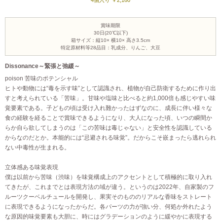
4個入り ￥2,160
賞味期限
30日(20℃以下)
箱サイズ：縦10× 横10× 高さ3.5cm
特定原材料等28品目：乳成分、りんご、大豆
Dissonance～緊張と弛緩～
poison 苦味のポテンシャル
ヒトや動物には“毒を示す味”として認識され、植物が自己防衛するために作り出
すと考えられている「苦味」。甘味や塩味と比べると約1,000倍も感じやすい味
覚要素である。子どもの頃は受け入れ難かったはずなのに、成長に伴い様々な
食の経験を経ることで賞味できるようになり、大人になった頃、いつの瞬間か
らか自ら欲してしまうのは「この苦味は毒じゃない」と安全性を認識している
からなのだとか。本能的には“忌避される味覚”。だからこそ嵌まったら逃れられ
ない中毒性が生まれる。
立体感ある味覚表現
僕は以前から苦味（渋味）を味覚構成上のアクセントとして積極的に取り入れ
てきたが、これまでとは表現方法の域が違う。というのは2022年、自家製のフ
ルーツクーベルチュールを開発し、果実そのもののリアルな香味をストレート
に表現できるようになったからだ。各パーツの力が強い分、何処か外れたよう
な原因的味覚要素も大胆に、時にはグラデーションのように緩やかに表現する