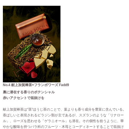
No.4 献上加賀棒茶×フランボワーズ Fadd9
裏に潜在する香りのポテンシャル
赤いアクセントで垢抜けを
献上加賀棒茶は“茎”ほうじ茶のことで、葉よりも香り成分を豊富に含んでいる。
香ばしいと表現されるピラジン類が主であるが、スズランのような「リナロー
ル」、ローズを思わせる「ゲラニオール」も潜在。その個性を拾うように、華
やかな酸味を持つバラ科のフルーツ・木苺とコーディネートすることで垢抜け