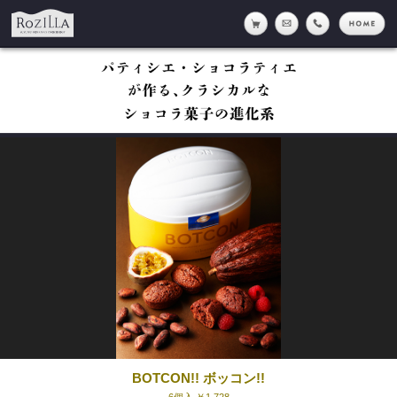
Rozilla
online shop
メール
tell
h
BOTCON!! ボッコン!!