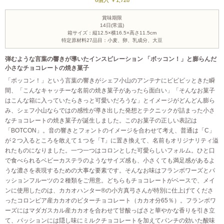
6個入 ￥1,728
賞味期限
14日(常温)
箱サイズ：縦12.5×横16.5×高さ11.5cm
特定原材料27品目：小麦、卵、乳成分、大豆
弾むような言葉の響きが導いたインスピレーション 「ボッコン！」と膨らんだ
小さなチョコレートの焼き菓子
「ボッコン！」という言葉の響きがシェフ小山のアンテナにビビビッときた瞬
間、「こんなキャッチーな名前の焼き菓子があったら面白い」「そんなお菓子
はこんな箱に入っていたらきっと可愛いだろうな」とイメージがどんどん膨ら
み、シェフ小山ならではの感性が導き出した発想とテクニックが詰まった小さ
なチョコレートの焼き菓子が誕生しました。このお菓子の正しい表記は
「BOTCON」。音の響きとフォントのイメージを合わせて考え、普通は「C」
が２つ入るところを敢えて１つを「T」に置き換えて、名前もオリジナリティ溢
れたものになりました。一つ一つはコロンとした可愛らしいフォルム。ひと口
で食べられるベビーカステラのようなサイズ感も、小さくても満足感があるよ
うな濃さを表現するための大事な要素です。そんなお味はフランボワーズとパ
ッションフルーツの２種類をご用意。どちらもチョコレートがベースで、メイ
ンに使用したのは、カカオハンター®の小方真弓さんが特別に仕上げてくださ
ったコロンビア産カカオのビターチョコレート（カカオ分65％）。フランボワ
ーズにはマダガスカル産カカオを合わせて甘酸っぱさと華やかな香りを引き立
て、パッションには隠し味にミルクチョコレートを加えてパンチの効いた酸味