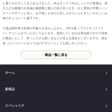
と香りをやさしくまとめ上げました。外はサックリ中はしっとりの食感は、焼
き上げる最後の火加減の微調整に職人の技が光ります。白と黄色の可愛いパッ
ケージデザインと共に、お子様にもぜひお召し上がりいただきたいやさしいお
味のチョコレート菓子です。
※蓋は紙本来の質感や手触りを活かしながら、100％紙（プラスチックフリ
ー）でつくらせていただいております。使用しているのは再生紙ですので特有
の風合いとして、所々に小さな黒い点などが見える場合がございますが、紙を
使ったパッケージならではのデザインとしてお楽しみください。
商品一覧に戻る
ホーム
新商品
スペシャリテ