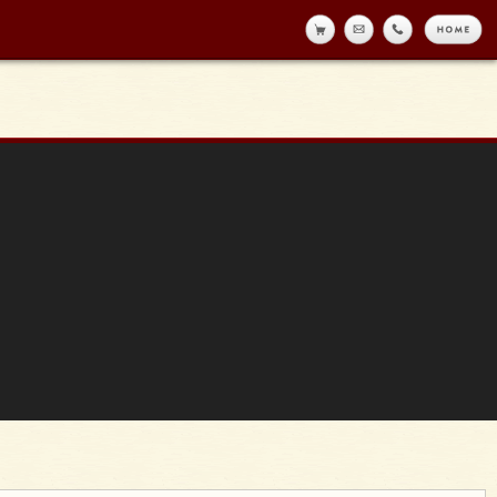
online shop
メール
tell
h