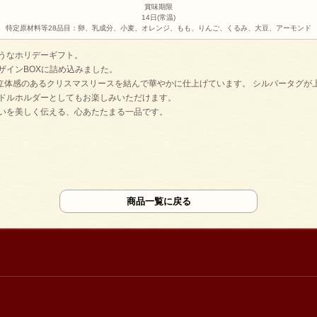
賞味期限
14日(常温)
特定原材料等28品目：卵、乳成分、小麦、オレンジ、もも、りんご、くるみ、大豆、アーモンド
うなホリデーギフト。
ザインBOXに詰め込みました。
立体感のあるクリスマスリースを結んで華やかに仕上げています。 シルバータグが
ンドルホルダーとしてもお楽しみいただけます。
想いを美しく伝える、心あたたまる一品です。
商品一覧に戻る