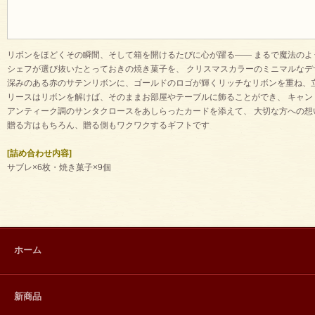
リボンをほどくその瞬間、そして箱を開けるたびに心が躍る—— まるで魔法のよ
シェフが選び抜いたとっておきの焼き菓子を、 クリスマスカラーのミニマルなデ
深みのある赤のサテンリボンに、ゴールドのロゴが輝くリッチなリボンを重ね、
リースはリボンを解けば、そのままお部屋やテーブルに飾ることができ、 キャ
アンティーク調のサンタクロースをあしらったカードを添えて、 大切な方への
贈る方はもちろん、贈る側もワクワクするギフトです
[詰め合わせ内容]
サブレ×6枚・焼き菓子×9個
ホーム
新商品