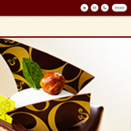
online shop
メール
tell
h