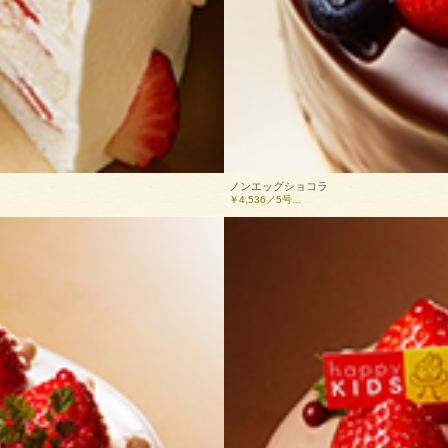
ノンエッグショコラ
￥4,536／5号…