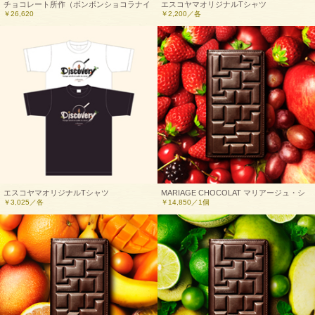
チョコレート所作（ボンボンショコラナイ
エスコヤマオリジナルTシャツ
￥26,620
￥2,200／各
フ+レザーケース+カッティングボード）
“CHOCOLATE MANIA”
エスコヤマオリジナルTシャツ
MARIAGE CHOCOLAT マリアージュ・シ
￥3,025／各
￥14,850／1個
“Discovery”ロゴTシャツ
ョコラ《ベリーピンク》