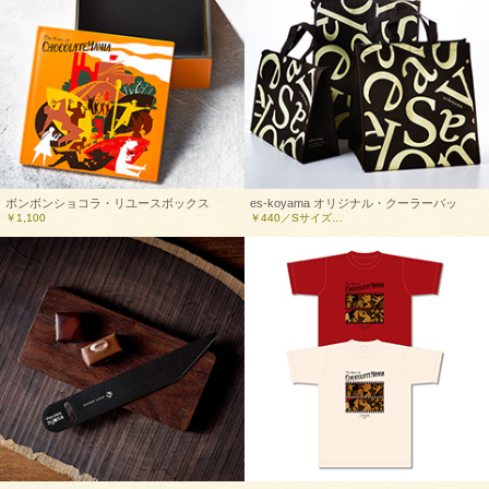
ボンボンショコラ・リユースボックス
es-koyama オリジナル・クーラーバッ
￥1,100
￥440／Sサイズ…
グ“モノグラム2021”