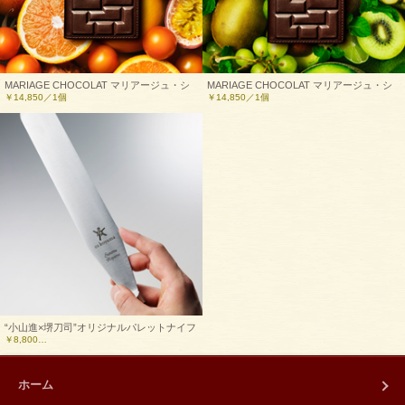
MARIAGE CHOCOLAT マリアージュ・シ
MARIAGE CHOCOLAT マリアージュ・シ
￥14,850／1個
￥14,850／1個
ョコラ《マンゴーオレンジ》
ョコラ《ピスタチオグリーン》
“小山進×堺刀司”オリジナルパレットナイフ
￥8,800…
ホーム