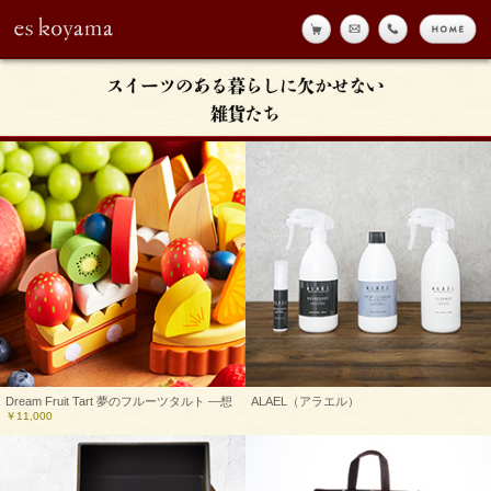
online shop
メール
tell
h
eskoyama
Dream Fruit Tart 夢のフルーツタルト —想
ALAEL（アラエル）
￥11,000
像力と感性を育むお菓子な玩具—