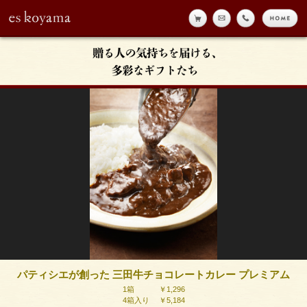
online shop
メール
tell
h
eskoyama
パティシエが創った 三田牛チョコレートカレー プレミアム
1箱 ￥1,296
4箱入り ￥5,184