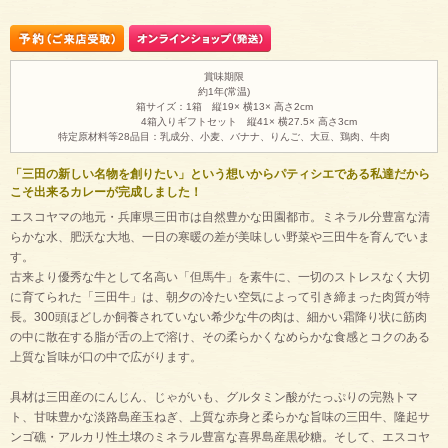
賞味期限
約1年(常温)
箱サイズ：1箱 縦19× 横13× 高さ2cm
4箱入りギフトセット 縦41× 横27.5× 高さ3cm
特定原材料等28品目：乳成分、小麦、バナナ、りんご、大豆、鶏肉、牛肉
「三田の新しい名物を創りたい」という想いからパティシエである私達だから
こそ出来るカレーが完成しました！
エスコヤマの地元・兵庫県三田市は自然豊かな田園都市。ミネラル分豊富な清
らかな水、肥沃な大地、一日の寒暖の差が美味しい野菜や三田牛を育んでいま
す。
古来より優秀な牛として名高い「但馬牛」を素牛に、一切のストレスなく大切
に育てられた「三田牛」は、朝夕の冷たい空気によって引き締まった肉質が特
長。300頭ほどしか飼養されていない希少な牛の肉は、細かい霜降り状に筋肉
の中に散在する脂が舌の上で溶け、その柔らかくなめらかな食感とコクのある
上質な旨味が口の中で広がります。
具材は三田産のにんじん、じゃがいも、グルタミン酸がたっぷりの完熟トマ
ト、甘味豊かな淡路島産玉ねぎ、上質な赤身と柔らかな旨味の三田牛、隆起サ
ンゴ礁・アルカリ性土壌のミネラル豊富な喜界島産黒砂糖。そして、エスコヤ