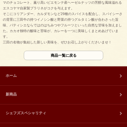
マのチョコレート、薫り高いピエモンテ産ヘーゼルナッツの芳醇な風味溢れる
エスコヤマ自家製プラリネがコクを与えます。
そこにコリアンダー、カルダモンなど29種のスパイスを配合し、スパイシーさ
の背景に三田牛の持つイノシン酸と野菜の持つグルタミン酸が合わさった旨
味、パティシエならではのはちみつやフルーツといった自然な甘味を加えまし
た。カカオ独特の酸味と苦味が、カレーを一つに美味しくまとめあげていま
す。
三田の名物が集結した新しい美味を、ぜひお召し上がりくださいませ！
商品一覧に戻る
ホーム
新商品
シェフズスペシャリティ