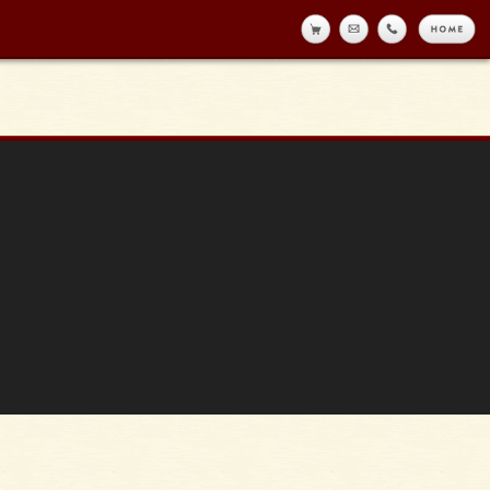
online shop
メール
tell
h