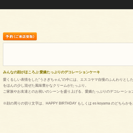
みんなの顔がほころぶ 愛嬌たっぷりのデコレーションケーキ
愛くるしい表情をした“うさぎちゃん”の中には、エスコヤマ自慢のふんわりと
をほんの少し混ぜた風味豊かなクリームがたっぷり。
ご家族やお友達とのお祝いのシーンを盛り上げる、愛嬌たっぷりのデコレーショ
※顔の周りの切り文字は、HAPPY BIRTHDAY もしくは es koyama のどち