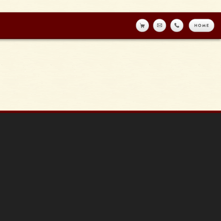
online shop
メール
tell
h