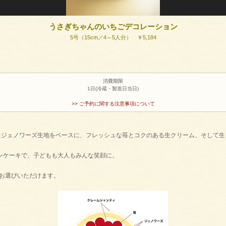
うさぎちゃんのいちごデコレーション
5号（15cm／4～5人分） ￥5,184
消費期限
1日(冷蔵・製造日当日)
>>
ご予約に関する注意事項について
したジェノワーズ生地をベースに、フレッシュな苺とコクのある生クリーム、そして
ンケーキで、子どもも大人もみんな笑顔に。
らかをお選びいただけます。