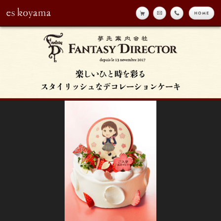
online shop
メール
tell
h
eskoyama